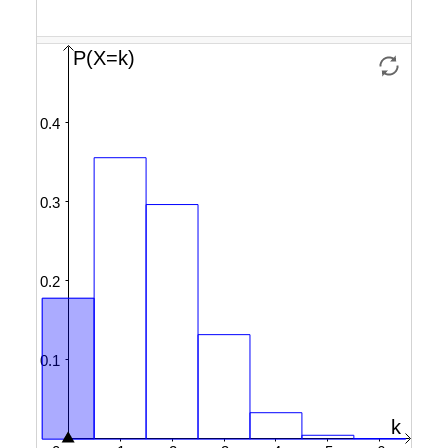
0
close
parenthesis
equals
0.178