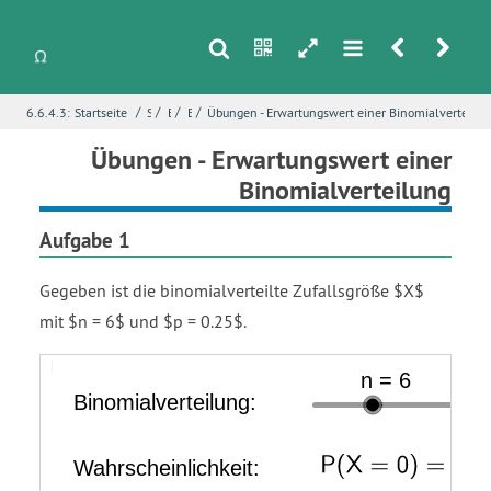
s
n
h
m
r
u
/
/
/
/
6.6.4.3:
Startseite
Stochastik
Binomialverteilung
Erwartungswert und Standardabweichung
Übungen - Erwartungswert einer Binomialverteilun
i
Name
*
Übungen - Erwartungswert einer
Binomialverteilung
Aufgabe 1
E-Mail
*
Gegeben ist die binomialverteilte Zufallsgröße $X$
mit $n = 6$ und $p = 0.25$.
Seite
*
Viereck
k
P
Binomialverteilung:
Wahrscheinlichkeit:
Liste
Balken
equals
open
VerteilungX
Fehlerbeschreibung
*
0
parenthesis
X
equals