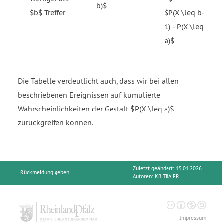
b)$
$b$ Treffer
$P(X \leq b-
1) - P(X \leq
a)$
Die Tabelle verdeutlicht auch, dass wir bei allen
beschriebenen Ereignissen auf kumulierte
Wahrscheinlichkeiten der Gestalt $P(X \leq a)$
zurückgreifen können.
Zuletzt geändert: 15.01.2026
Rückmeldung geben
Autoren:
KB TBA FR
Impressum