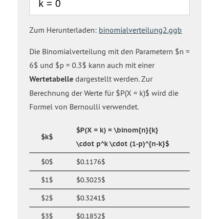
Zum Herunterladen:
binomialverteilung2.ggb
Die Binomialverteilung mit den Parametern $n =
6$ und $p = 0.3$ kann auch mit einer
Wertetabelle
dargestellt werden. Zur
Berechnung der Werte für $P(X = k)$ wird die
Formel von Bernoulli verwendet.
$P(X = k) = \binom{n}{k}
$k$
\cdot p^k \cdot (1-p)^{n-k}$
$0$
$0.1176$
$1$
$0.3025$
$2$
$0.3241$
$3$
$0.1852$