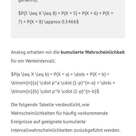
$P(5 \leq X \leq 8) = P(X = 5) + P(X = 6) + P(X =
7) + P(X = 8) \approx 0.5466$
Analog erhalten wir die
kumulierte Wahrscheinlichkeit
für ein Werteintervall:
$P(a \leq X \leq b) = P(X = a) + \dots + P(X = b) =
\binom{n}{a} \cdot p^a \cdot (1-p)^{n-a} + \dots +
\binom{n}{b} \cdot p^b \cdot (1-p)^{n-b}$
Die folgende Tabelle verdeutlicht, wie
Wahrscheinlichkeiten für häufig vorkommende
Ereignisse auf geeignete kumulierte
Intervallwahrscheinlichkeiten zurückgeführt werden.