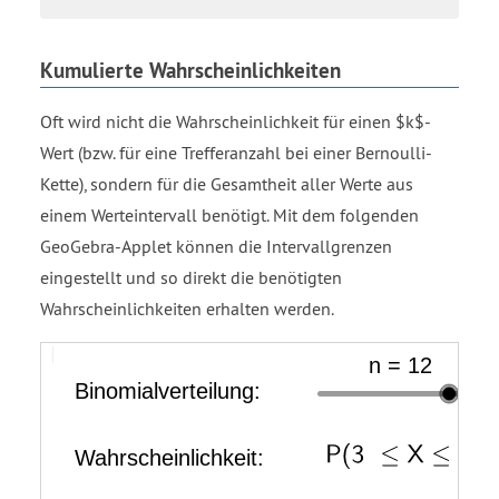
Kumulierte Wahrscheinlichkeiten
Oft wird nicht die Wahrscheinlichkeit für einen $k$-
Wert (bzw. für eine Trefferanzahl bei einer Bernoulli-
Kette), sondern für die Gesamtheit aller Werte aus
einem Werteintervall benötigt. Mit dem folgenden
GeoGebra-Applet können die Intervallgrenzen
eingestellt und so direkt die benötigten
Wahrscheinlichkeiten erhalten werden.
a
P
b
Binomialverteilung:
Wahrscheinlichkeit:
Liste
Liste
equals
open
equals
VerteilungIntervall
VerteilungX
3
parenthesis
6
3
≤X≤
6