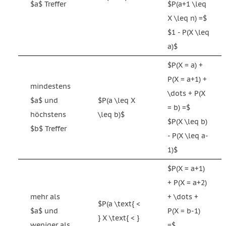
$a$ Treffer
$P(a+1 \leq
X \leq n) =$
$1 - P(X \leq
a)$
$P(X = a) +
P(X = a+1) +
mindestens
\dots + P(X
$a$ und
$P(a \leq X
= b) =$
höchstens
\leq b)$
$P(X \leq b)
$b$ Treffer
- P(X \leq a-
1)$
$P(X = a+1)
+ P(X = a+2)
mehr als
+ \dots +
$P(a \text{ <
$a$ und
P(X = b-1)
} X \text{ < }
weniger als
=$