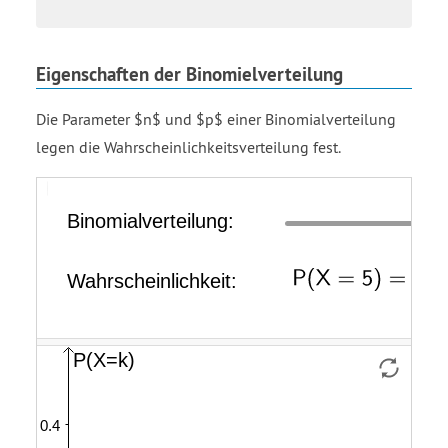
Eigenschaften der Binomielverteilung
Die Parameter $n$ und $p$ einer Binomialverteilung
legen die Wahrscheinlichkeitsverteilung fest.
Viereck
k
P
Binomialverteilung:
Wahrscheinlichkeit:
Liste
Liste
Liste
Balken
equals
open
VerteilungX
xHistogramm
yHistogramm
5
parenthesis
X
equals
5
close
parenthesis
equals
0.1789