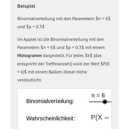
Beispiel
Binomialverteilung mit den Parametern $n = 6$
und $p = 0.3$
Im Applet ist die Binomialverteilung mit den
Parametern $n = 6$ und $p = 0.3$ mit einem
Histogramm
dargestellt. Für jedes $k$ (das
entspricht der Trefferanzahl) wird der Wert $P(X
= k)$ mit einem Balken dieser Höhe
verdeutlicht.
Viereck
k
P
Binomialverteilung:
Wahrscheinlichkeit:
Liste
Balken
equals
open
VerteilungX
0
parenthesis
X
equals
0