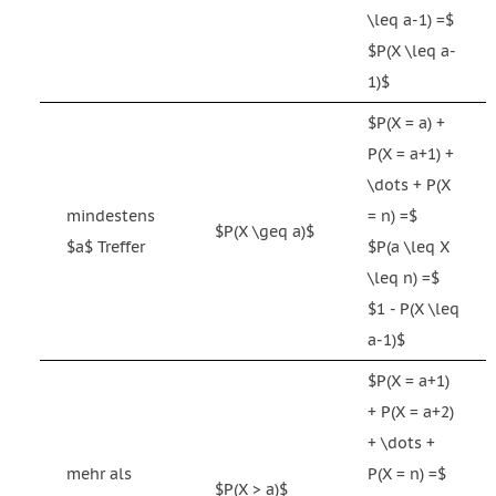
\leq a-1) =$
$P(X \leq a-
1)$
$P(X = a) +
P(X = a+1) +
\dots + P(X
mindestens
= n) =$
$P(X \geq a)$
$a$ Treffer
$P(a \leq X
\leq n) =$
$1 - P(X \leq
a-1)$
$P(X = a+1)
+ P(X = a+2)
+ \dots +
mehr als
P(X = n) =$
$P(X > a)$