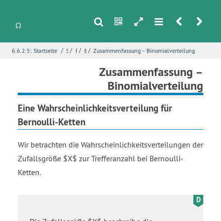
s
n
h
m
r
u
/
/
/
/
6.6.2.5:
Startseite
Stochastik
Binomialverteilung
Binomialverteilung als Wahrscheinlichkeitsverteilung
Zusammenfassung – Binomialverteilung
i
Name
*
Zusammenfassung –
Binomialverteilung
Eine Wahrscheinlichkeitsverteilung für
E-Mail
*
Bernoulli-Ketten
Wir betrachten die Wahrscheinlichkeitsverteilungen der
Seite
*
Zufallsgröße $X$ zur Trefferanzahl bei Bernoulli-
Ketten.
Fehlerbeschreibung
*