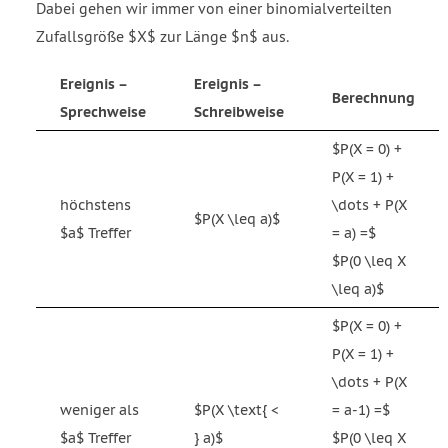
Dabei gehen wir immer von einer binomialverteilten
Zufallsgröße $X$ zur Länge $n$ aus.
Ereignis –
Ereignis –
Berechnung
Sprechweise
Schreibweise
$P(X = 0) +
P(X = 1) +
höchstens
\dots + P(X
$P(X \leq a)$
$a$ Treffer
= a) =$
$P(0 \leq X
\leq a)$
$P(X = 0) +
P(X = 1) +
\dots + P(X
weniger als
$P(X \text{ <
= a-1) =$
$a$ Treffer
} a)$
$P(0 \leq X