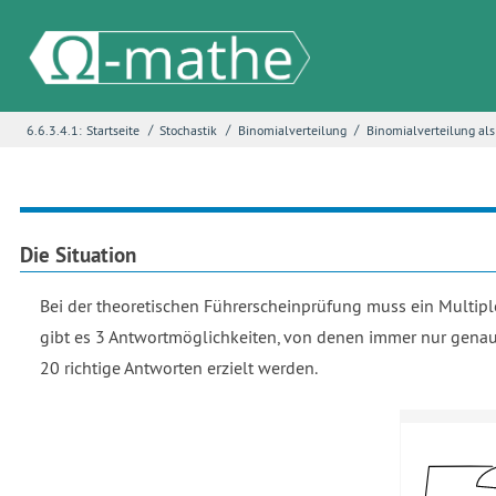
/
/
/
6.6.3.4.1:
Startseite
Stochastik
Binomialverteilung
Binomialverteilung al
Name
*
E-Mail
*
Die Situation
Bei der theoretischen Führerscheinprüfung muss ein Multiple
Seite
*
gibt es 3 Antwortmöglichkeiten, von denen immer nur genau 
20 richtige Antworten erzielt werden.
Fehlerbeschreibung
*