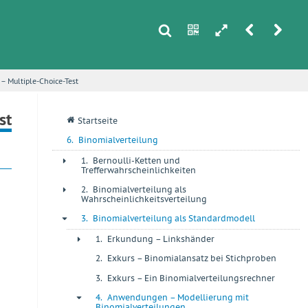
s
n
h
r
u
 – Multiple-Choice-Test
i
st
q
Startseite
6.
Binomialverteilung
1.
Bernoulli-Ketten und
+
Trefferwahrscheinlichkeiten
2.
Binomialverteilung als
+
Wahrscheinlichkeitsverteilung
3.
Binomialverteilung als Standardmodell
-
1.
Erkundung – Linkshänder
+
2.
Exkurs – Binomialansatz bei Stichproben
+
3.
Exkurs – Ein Binomialverteilungsrechner
+
4.
Anwendungen – Modellierung mit
-
Binomialverteilungen