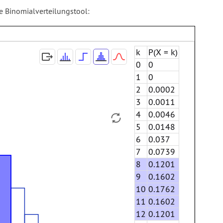
 Binomialverteilungstool:
k
P(X = k)
0
0
1
0
2
0.0002
3
0.0011
4
0.0046
5
0.0148
6
0.037
7
0.0739
8
0.1201
9
0.1602
10
0.1762
11
0.1602
12
0.1201