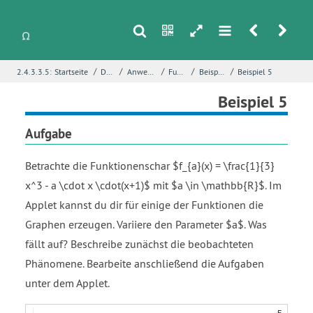
s
n
h
m
r
u
/
/
/
/
/
2.4.3.3.5:
Startseite
Differentialrechnung
Anwendungen von Funktionsuntersuchungen
Funktionen mit Parametern
Beispiele mit interessanten Phänomenen
Beispiel 5
i
Name
*
Beispiel 5
Aufgabe
E-Mail
*
Betrachte die Funktionenschar $f_{a}(x) = \frac{1}{3}
x^3 - a \cdot x \cdot(x+1)$ mit $a \in \mathbb{R}$. Im
Applet kannst du dir für einige der Funktionen die
Seite
*
Graphen erzeugen. Variiere den Parameter $a$. Was
fällt auf? Beschreibe zunächst die beobachteten
Phänomene. Bearbeite anschließend die Aufgaben
Fehlerbeschreibung
*
unter dem Applet.
Funktion
Funktion