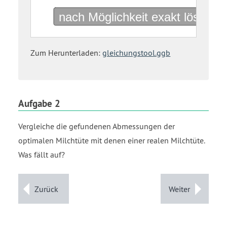
2
open
parenthesis
start
Zum Herunterladen:
gleichungstool.ggb
square
root
17
end
root
Aufgabe 2
plus
3
Vergleiche die gefundenen Abmessungen der
close
optimalen Milchtüte mit denen einer realen Milchtüte.
parenthesis
Was fällt auf?
end
root
over
Zurück
Weiter
2
end
fraction