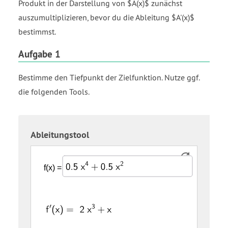
Produkt in der Darstellung von $A(x)$ zunächst
auszumultiplizieren, bevor du die Ableitung $A'(x)$
bestimmst.
Aufgabe 1
Bestimme den Tiefpunkt der Zielfunktion. Nutze ggf.
die folgenden Tools.
Ableitungstool
Eingabefeld
f
f
to
open
the
parenthesis
power
x
of
close
′
parenthesis
end