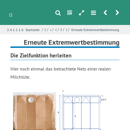
s
n
h
m
r
u
/
/
/
/
/
/
2.4.1.2.1.6:
Startseite
Differentialrechnung
Anwendungen von Funktionsuntersuchungen
Optimierungsprobleme
Fallstudie – Optimale Milchtüte
Die Ausgangssituation
Erneute Extremwertbestimmung
i
Name
*
Erneute Extremwertbestimmung
Die Zielfunktion herleiten
E-Mail
*
Hier noch einmal das betrachtete Netz einer realen
Milchtüte.
Seite
*
Fehlerbeschreibung
*