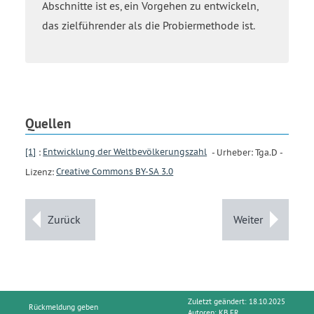
Abschnitte ist es, ein Vorgehen zu entwickeln,
subscript
das zielführender als die Probiermethode ist.
1
end
subscript
x
plus
a
Quellen
start
subscript
[1]
:
Entwicklung der Weltbevölkerungszahl
- Urheber: Tga.D -
0
end
Lizenz:
Creative Commons BY-SA 3.0
subscript
Zurück
Weiter
Zuletzt geändert: 18.10.2025
Rückmeldung geben
Autoren:
KB FR