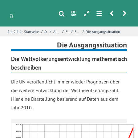
s
n
h
m
r
u
/
/
/
/
/
2.4.2.1.1:
Startseite
Differentialrechnung
Anwendungen von Funktionsuntersuchungen
Funktionsbestimmung
Fallstudie – Bevölkerungsentwicklung
Die Ausgangssituation
i
Name
*
Die Ausgangssituation
Die Weltvölkerungsentwicklung mathematisch
beschreiben
E-Mail
*
Die UN veröffentlicht immer wieder Prognosen über
die weitere Entwicklung der Weltbevölkerungszahl.
Seite
*
Hier eine Darstellung basierend auf Daten aus dem
Jahr 2010.
Fehlerbeschreibung
*