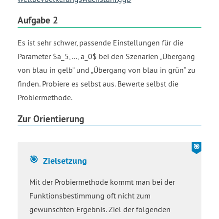
a
start
Aufgabe 2
subscript
3
Es ist sehr schwer, passende Einstellungen für die
end
Parameter $a_5, ..., a_0$ bei den Szenarien „Übergang
subscript
x
von blau in gelb“ und „Übergang von blau in grün“ zu
cubed
finden. Probiere es selbst aus. Bewerte selbst die
plus
Probiermethode.
a
start
Zur Orientierung
subscript
2
end
subscript
Zielsetzung
x
squared
Mit der Probiermethode kommt man bei der
plus
Funktionsbestimmung oft nicht zum
a
gewünschten Ergebnis. Ziel der folgenden
start