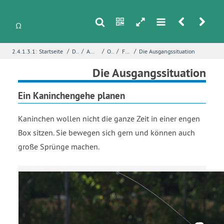
s
n
h
m
r
u
/
/
/
/
/
2.4.1.3.1:
Startseite
Differentialrechnung
Anwendungen von Funktionsuntersuchungen
Optimierungsprobleme
Fallstudie – Optimale Rechtecke
Die Ausgangssituation
i
Name
*
Die Ausgangssituation
Ein Kaninchengehe planen
E-Mail
*
Kaninchen wollen nicht die ganze Zeit in einer engen
Box sitzen. Sie bewegen sich gern und können auch
große Sprünge machen.
Seite
*
Fehlerbeschreibung
*