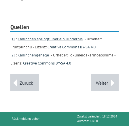
Quellen
[1]
:
Kaninchen springt über ein Hindernis
- Urheber:
Fruitpunchli - Lizenz:
Creative Commons BY-SA 4.0
[2]
:
Kaninchengehege
- Urheber: Tokumeigakarinoaoshima -
Lizenz:
Creative Commons BY-SA 4.0
Zurück
Weiter
Zuletzt geändert: 18.12.2024
Rückmeldung geben
Autoren:
KB FR