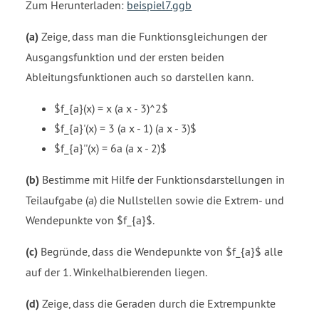
Zum Herunterladen:
beispiel7.ggb
(a)
Zeige, dass man die Funktionsgleichungen der
Ausgangsfunktion und der ersten beiden
Ableitungsfunktionen auch so darstellen kann.
$f_{a}(x) = x (a x - 3)^2$
$f_{a}'(x) = 3 (a x - 1) (a x - 3)$
$f_{a}''(x) = 6a (a x - 2)$
(b)
Bestimme mit Hilfe der Funktionsdarstellungen in
Teilaufgabe (a) die Nullstellen sowie die Extrem- und
Wendepunkte von $f_{a}$.
(c)
Begründe, dass die Wendepunkte von $f_{a}$ alle
auf der 1. Winkelhalbierenden liegen.
(d)
Zeige, dass die Geraden durch die Extrempunkte