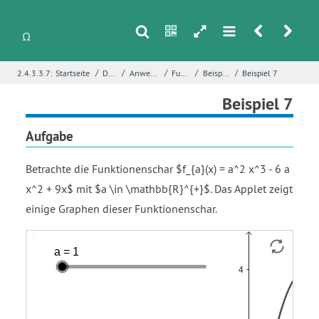
s
n
h
m
r
u
/
/
/
/
/
2.4.3.3.7:
Startseite
Differentialrechnung
Anwendungen von Funktionsuntersuchungen
Funktionen mit Parametern
Beispiele mit interessanten Phänomenen
Beispiel 7
i
Name
*
Beispiel 7
Aufgabe
E-Mail
*
Betrachte die Funktionenschar $f_{a}(x) = a^2 x^3 - 6 a
x^2 + 9x$ mit $a \in \mathbb{R}^{+}$. Das Applet zeigt
einige Graphen dieser Funktionenschar.
Seite
*
Funktion
Funktion
Strecke
Gerade
f
in
s
w
Fehlerbeschreibung
*
subscript
mehreren
open
Variablen
brace
g