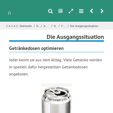
s
n
h
m
r
u
/
/
/
/
/
2.4.1.4.1:
Startseite
Differentialrechnung
Anwendungen von Funktionsuntersuchungen
Optimierungsprobleme
Fallstudie – Optimale Getränkedose
Die Ausgangssituation
i
Name
*
Die Ausgangssituation
Getränkedosen optimieren
E-Mail
*
Jeder kennt sie aus dem Alltag: Viele Getränke werden
in speziell dafür hergestellten Getränkedosen
angeboten.
Seite
*
Fehlerbeschreibung
*