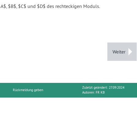
A$, $B$, $C$ und $D$ des rechteckigen Moduls.
Weiter
Zuletzt geändert: 27.09.2024
Rückmeldung geben
Autoren:
FR KB