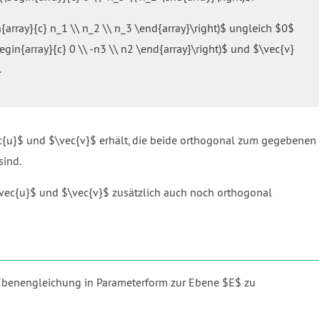
array}{c} n_1 \\ n_2 \\ n_3 \end{array}\right)$ ungleich $0$
egin{array}{c} 0 \\ -n3 \\ n2 \end{array}\right)$ und $\vec{v}
.
c{u}$ und $\vec{v}$ erhält, die beide orthogonal zum gegebenen
sind.
\vec{u}$ und $\vec{v}$ zusätzlich auch noch orthogonal
 Ebenengleichung in Parameterform zur Ebene $E$ zu