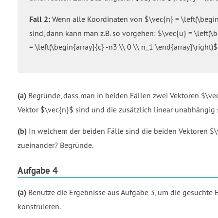
Fall 2:
Wenn alle Koordinaten von $\vec{n} = \left(\begin{
sind, dann kann man z.B. so vorgehen: $\vec{u} = \left(\b
= \left(\begin{array}{c} -n3 \\ 0 \\ n_1 \end{array}\right)$
(a)
Begründe, dass man in beiden Fällen zwei Vektoren $\ve
Vektor $\vec{n}$ sind und die zusätzlich linear unabhängig 
(b)
In welchem der beiden Fälle sind die beiden Vektoren $
zueinander? Begründe.
Aufgabe 4
(a)
Benutze die Ergebnisse aus Aufgabe 3, um die gesuchte
konstruieren.