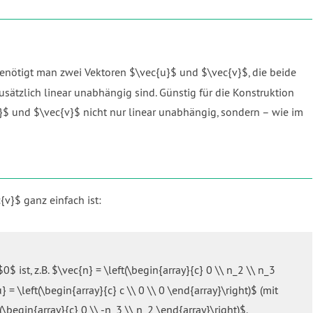
nötigt man zwei Vektoren $\vec{u}$ und $\vec{v}$, die beide
ätzlich linear unabhängig sind. Günstig für die Konstruktion
}$ und $\vec{v}$ nicht nur linear unabhängig, sondern – wie im
{v}$ ganz einfach ist:
ist, z.B. $\vec{n} = \left(\begin{array}{c} 0 \\ n_2 \\ n_3
 \left(\begin{array}{c} c \\ 0 \\ 0 \end{array}\right)$ (mit
\begin{array}{c} 0 \\ -n_3 \\ n_2 \end{array}\right)$.