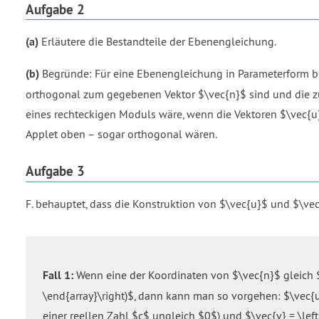
Aufgabe 2
(a)
Erläutere die Bestandteile der Ebenengleichung.
(b)
Begründe: Für eine Ebenengleichung in Parameterform be
orthogonal zum gegebenen Vektor $\vec{n}$ sind und die zus
eines rechteckigen Moduls wäre, wenn die Vektoren $\vec{u
Applet oben – sogar orthogonal wären.
Aufgabe 3
F. behauptet, dass die Konstruktion von $\vec{u}$ und $\vec
Fall 1:
Wenn eine der Koordinaten von $\vec{n}$ gleich $0$ 
\end{array}\right)$, dann kann man so vorgehen: $\vec{u} =
einer reellen Zahl $c$ ungleich $0$) und $\vec{v} = \left(