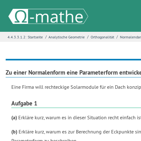
/
/
/
4.4.3.3.1.2:
Startseite
Analytische Geometrie
Orthogonalität
Normalendar
Name
*
E-Mail
*
Zu einer Normalenform eine Parameterform entwick
Eine Firma will rechteckige Solarmodule für ein Dach konzi
Seite
*
Aufgabe 1
(a)
Erkläre kurz, warum es in dieser Situation recht einfach
Fehlerbeschreibung
*
(b)
Erkläre kurz, warum es zur Berechnung der Eckpunkte sin
Parameterform zu beschreiben.