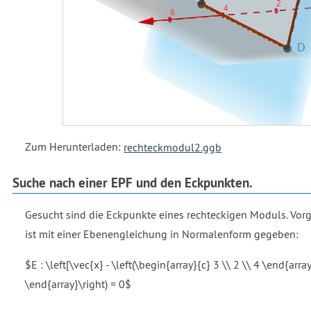
Zum Herunterladen:
rechteckmodul2.ggb
Suche nach einer EPF und den Eckpunkten.
Gesucht sind die Eckpunkte eines rechteckigen Moduls. Vorg
ist mit einer Ebenengleichung in Normalenform gegeben:
$E : \left[\vec{x} - \left(\begin{array}{c} 3 \\ 2 \\ 4 \end{array
\end{array}\right) = 0$