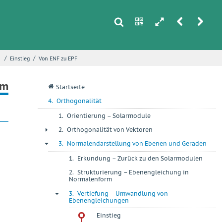
s
n
h
r
u
/
/
n
Einstieg
Von ENF zu EPF
i
rm
q
Startseite
4.
Orthogonalität
1.
Orientierung – Solarmodule
+
2.
Orthogonalität von Vektoren
+
3.
Normalendarstellung von Ebenen und Geraden
-
1.
Erkundung – Zurück zu den Solarmodulen
+
2.
Strukturierung – Ebenengleichung in
+
Normalenform
3.
Vertiefung – Umwandlung von
-
Ebenengleichungen
Einstieg