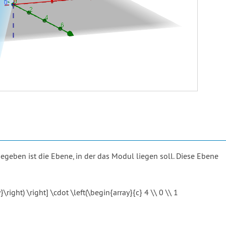
egeben ist die Ebene, in der das Modul liegen soll. Diese Ebene
}\right) \right] \cdot \left(\begin{array}{c} 4 \\ 0 \\ 1