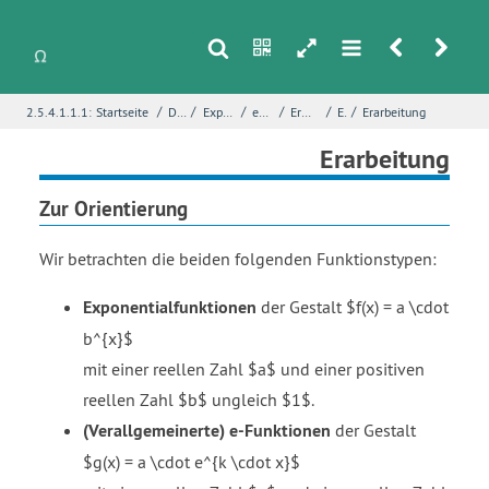
s
n
h
m
r
u
/
/
/
/
/
/
2.5.4.1.1.1:
Startseite
Differentialrechnung
Exponentialfunktionen und ihre Ableitungen
e-Funktion mit Parametern
Erkundung – e-Funktion mit Parametern
Einstieg
Erarbeitung
i
Name
*
Erarbeitung
Zur Orientierung
E-Mail
*
Wir betrachten die beiden folgenden Funktionstypen:
Exponentialfunktionen
der Gestalt $f(x) = a \cdot
Seite
*
b^{x}$
mit einer reellen Zahl $a$ und einer positiven
reellen Zahl $b$ ungleich $1$.
Fehlerbeschreibung
*
(Verallgemeinerte) e-Funktionen
der Gestalt
$g(x) = a \cdot e^{k \cdot x}$