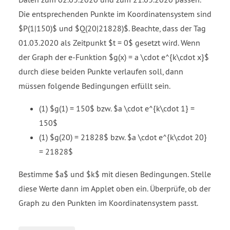
63
Die entsprechenden Punkte im Koordinatensystem sind
64
$P(1|150)$ und $Q(20|21828)$. Beachte, dass der Tag
65
01.03.2020 als Zeitpunkt $t = 0$ gesetzt wird. Wenn
66
67
der Graph der e-Funktion $g(x) = a \cdot e^{k\cdot x}$
68
durch diese beiden Punkte verlaufen soll, dann
69
müssen folgende Bedingungen erfüllt sein.
70
71
(1) $g(1) = 150$ bzw. $a \cdot e^{k\cdot 1} =
72
150$
73
(1) $g(20) = 21828$ bzw. $a \cdot e^{k\cdot 20}
74
= 21828$
75
76
Bestimme $a$ und $k$ mit diesen Bedingungen. Stelle
77
diese Werte dann im Applet oben ein. Überprüfe, ob der
78
Graph zu den Punkten im Koordinatensystem passt.
79
80