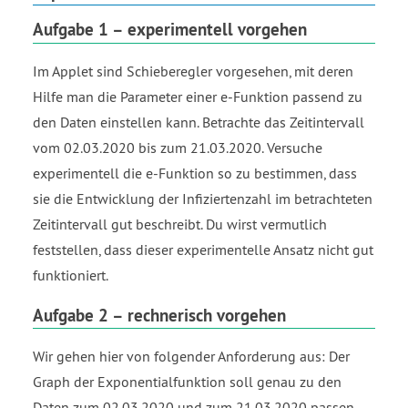
45
Aufgabe 1 – experimentell vorgehen
46
47
Im Applet sind Schieberegler vorgesehen, mit deren
48
Hilfe man die Parameter einer e-Funktion passend zu
49
den Daten einstellen kann. Betrachte das Zeitintervall
50
51
vom 02.03.2020 bis zum 21.03.2020. Versuche
52
experimentell die e-Funktion so zu bestimmen, dass
53
sie die Entwicklung der Infiziertenzahl im betrachteten
54
Zeitintervall gut beschreibt. Du wirst vermutlich
55
feststellen, dass dieser experimentelle Ansatz nicht gut
56
funktioniert.
57
58
Aufgabe 2 – rechnerisch vorgehen
59
60
Wir gehen hier von folgender Anforderung aus: Der
61
Graph der Exponentialfunktion soll genau zu den
62
Daten zum 02.03.2020 und zum 21.03.2020 passen.