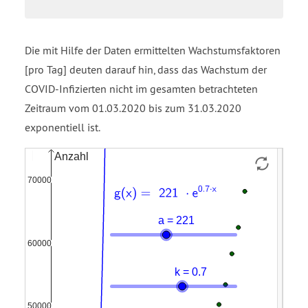
Die mit Hilfe der Daten ermittelten Wachstumsfaktoren
[pro Tag] deuten darauf hin, dass das Wachstum der
COVID-Infizierten nicht im gesamten betrachteten
Zeitraum vom 01.03.2020 bis zum 31.03.2020
exponentiell ist.
Liste
g
Funktion
9999
Punkte
open
f
1
parenthesis
2
x
3
close
4
parenthesis
5
equals
6
221
7
times
8
e