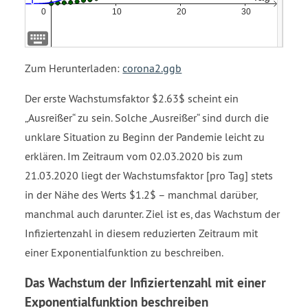
27
28
29
30
Zum Herunterladen:
corona2.ggb
31
32
Der erste Wachstumsfaktor $2.63$ scheint ein
33
Ausreißer
zu sein. Solche
Ausreißer
sind durch die
34
unklare Situation zu Beginn der Pandemie leicht zu
35
erklären. Im Zeitraum vom 02.03.2020 bis zum
36
21.03.2020 liegt der Wachstumsfaktor [pro Tag] stets
37
38
in der Nähe des Werts $1.2$ – manchmal darüber,
39
manchmal auch darunter. Ziel ist es, das Wachstum der
40
Infiziertenzahl in diesem reduzierten Zeitraum mit
41
einer Exponentialfunktion zu beschreiben.
42
43
Das Wachstum der Infiziertenzahl mit einer
44
Exponentialfunktion beschreiben