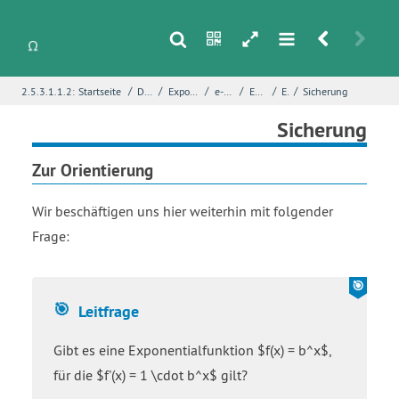
s
n
h
m
r
u
/
/
/
/
/
/
2.5.3.1.1.2:
Startseite
Differentialrechnung
Exponentialfunktionen und ihre Ableitungen
e-Funktion und ln-Funktion
Erkundung – e-Funktion
Einstieg
Sicherung
i
Name
*
Sicherung
Zur Orientierung
E-Mail
*
Wir beschäftigen uns hier weiterhin mit folgender
Frage:
Seite
*
Leitfrage
Fehlerbeschreibung
*
Gibt es eine Exponentialfunktion $f(x) = b^x$,
für die $f'(x) = 1 \cdot b^x$ gilt?