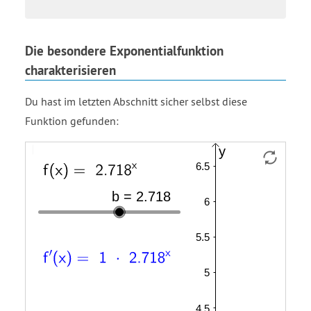
Die besondere Exponentialfunktion
charakterisieren
Du hast im letzten Abschnitt sicher selbst diese
Funktion gefunden:
f
m
f
Funktion
Funktion
Funktion
to
equals
open
f
f
t
the
1
parenthesis
prime
power
x
of
close
′
parenthesis
end
equals
power
2.718
open
to
parenthesis
the
x
power