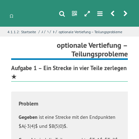
s
n
h
m
r
u
/
/
/
/
4.1.1.2:
Startseite
Analytische Geometrie
Vektoren
Koordinatengeometrie
optionale Vertiefung – Teilungsprobleme
i
Name
*
optionale Vertiefung –
Teilungsprobleme
Aufgabe 1 – Ein Strecke in vier Teile zerlegen
E-Mail
*
★
Seite
*
Problem
Gegeben
ist eine Strecke mit den Endpunkten
Fehlerbeschreibung
*
$A(-3|4)$ und $B(5|0)$.