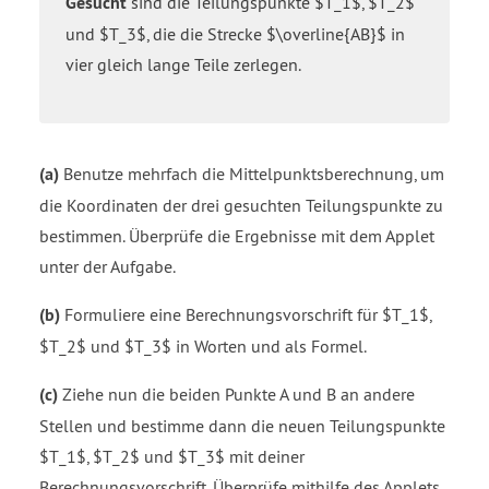
Gesucht
sind die Teilungspunkte $T_1$, $T_2$
und $T_3$, die die Strecke $\overline{AB}$ in
vier gleich lange Teile zerlegen.
(a)
Benutze mehrfach die Mittelpunktsberechnung, um
die Koordinaten der drei gesuchten Teilungspunkte zu
bestimmen. Überprüfe die Ergebnisse mit dem Applet
unter der Aufgabe.
(b)
Formuliere eine Berechnungsvorschrift für $T_1$,
$T_2$ und $T_3$ in Worten und als Formel.
(c)
Ziehe nun die beiden Punkte A und B an andere
Stellen und bestimme dann die neuen Teilungspunkte
$T_1$, $T_2$ und $T_3$ mit deiner
Berechnungsvorschrift. Überprüfe mithilfe des Applets,