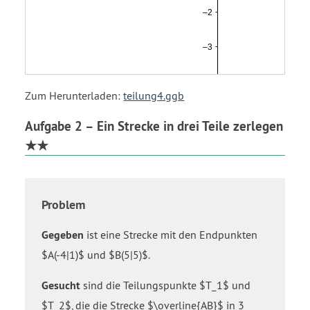
Zum Herunterladen:
teilung4.ggb
Aufgabe 2 – Ein Strecke in drei Teile zerlegen
★★
Problem
Gegeben
ist eine Strecke mit den Endpunkten
$A(-4|1)$ und $B(5|5)$.
Gesucht
sind die Teilungspunkte $T_1$ und
$T_2$, die die Strecke $\overline{AB}$ in 3