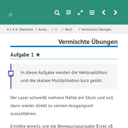
s
n
h
m
r
u
/
/
/
/
4.1.4.4:
Startseite
Analytische Geometrie
Vektoren
Rechnen mit Vektoren
Vermischte Übungen
i
Name
*
Vermischte Übungen
Aufgabe 1 ★
E-Mail
*
In dieser Aufgabe werden die Vektoraddition
und die skalare Multiplikation kurz geübt.
Seite
*
Der Laser schweißt mehrere Nähte am Stück und soll
dann wieder direkt zu seinem Ausgangsort
Fehlerbeschreibung
*
zurückfahren.
Ermittle jeweils, wie die Bewegungsangabe $\vec x$