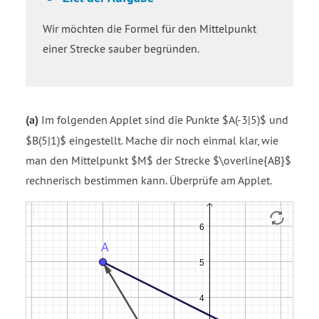
Wir möchten die Formel für den Mittelpunkt
einer Strecke sauber begründen.
(a)
Im folgenden Applet sind die Punkte $A(-3|5)$ und
$B(5|1)$ eingestellt. Mache dir noch einmal klar, wie
man den Mittelpunkt $M$ der Strecke $\overline{AB}$
rechnerisch bestimmen kann. Überprüfe am Applet.
Vektor
Vektor
Strecke
Vektor
Vektor
vector
vector
f
vector
v
a
b
m