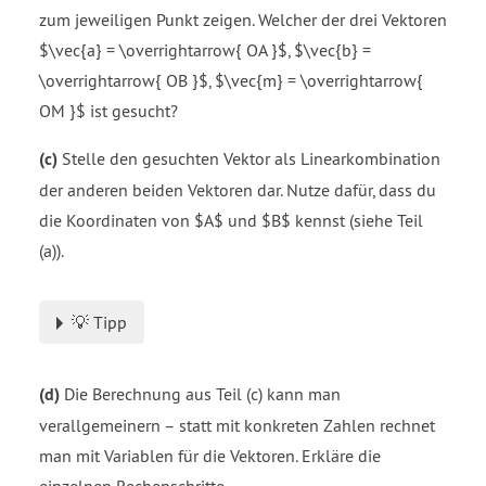
zum jeweiligen Punkt zeigen. Welcher der drei Vektoren
$\vec{a} = \overrightarrow{ OA }$, $\vec{b} =
\overrightarrow{ OB }$, $\vec{m} = \overrightarrow{
OM }$ ist gesucht?
(c)
Stelle den gesuchten Vektor als Linearkombination
der anderen beiden Vektoren dar. Nutze dafür, dass du
die Koordinaten von $A$ und $B$ kennst (siehe Teil
(a)).
💡 Tipp
(d)
Die Berechnung aus Teil (c) kann man
verallgemeinern – statt mit konkreten Zahlen rechnet
man mit Variablen für die Vektoren. Erkläre die