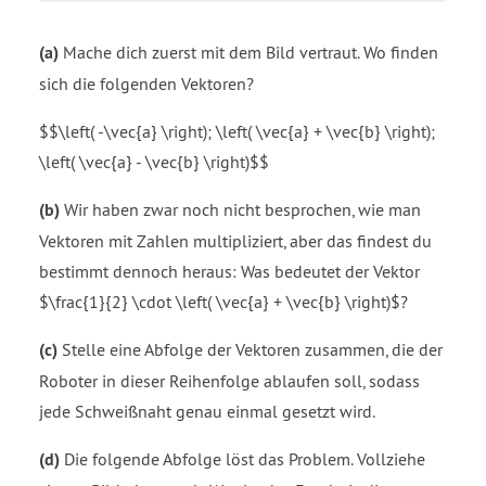
(a)
Mache dich zuerst mit dem Bild vertraut. Wo finden
sich die folgenden Vektoren?
$$\left( -\vec{a} \right); \left( \vec{a} + \vec{b} \right);
\left( \vec{a} - \vec{b} \right)$$
(b)
Wir haben zwar noch nicht besprochen, wie man
Vektoren mit Zahlen multipliziert, aber das findest du
bestimmt dennoch heraus: Was bedeutet der Vektor
$\frac{1}{2} \cdot \left( \vec{a} + \vec{b} \right)$?
(c)
Stelle eine Abfolge der Vektoren zusammen, die der
Roboter in dieser Reihenfolge ablaufen soll, sodass
jede Schweißnaht genau einmal gesetzt wird.
(d)
Die folgende Abfolge löst das Problem. Vollziehe