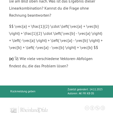
sie am Bild oben nach. Was ist das Ergebnis dieser
Linearkombination? Kannst du die Frage ohne
Rechnung beantworten?
$$ \vec{a} + \frac{1}{2} \cdot \left( \vec{a} + \vec{b}
\right) + \frac{1}{2} \cdot \left( \vec{b} - \vec{a} \right)
+ \left( -\vec{a} \right) + \left( \vec{a} - \vec{b} \right) +
\vec{b} + \left( -\vec{a} - \vec{b} \right) + \vec{b} $$
(e)
🚀 Wie viele verschiedene Vektoren-Abfolgen
findest du, die das Problem lösen?
Zuletzt geändert: 14.11.2025
Rückmeldung geben
Autoren:
AK FR KB OS