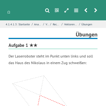
s
n
h
m
r
u
/
/
/
/
/
4.1.4.1.3:
Startseite
Analytische Geometrie
Vektoren
Rechnen mit Vektoren
Vektoren zusammensetzen und verbinden
Übungen
i
Name
*
Übungen
Aufgabe 1 ★★
E-Mail
*
Der Laserroboter steht im Punkt unten links und soll
das Haus des Nikolaus in einem Zug schweißen:
Seite
*
Fehlerbeschreibung
*