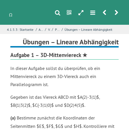
s
n
h
m
r
u
/
/
/
/
4.1.5.3:
Startseite
Analytische Geometrie
Vektoren
Parallelität bei Vektoren
Übungen – Lineare Abhängigkeit
i
Name
*
Übungen – Lineare Abhängigkeit
Aufgabe 1 – 3D-Mittenviereck ★
E-Mail
*
In dieser Aufgabe sollst du überprüfen, ob ein
Mittenviereck zu einem 3D-Viereck auch ein
Parallelogramm ist.
Seite
*
Gegeben ist das Viereck ABCD mit $A(2|-3|1)$,
$B(1|3|2)$, $C(-3|1|0)$ und $D(2|4|5)$.
Fehlerbeschreibung
*
(a)
Bestimme zunächst die Koordinaten der
Seitenmitten $E$, $F$, $G$ und $H$. Kontrolliere mit