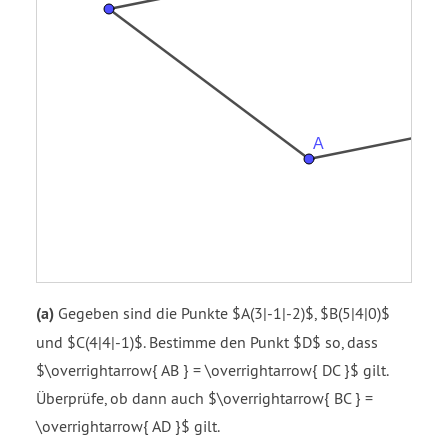
(a)
Gegeben sind die Punkte $A(3|-1|-2)$, $B(5|4|0)$
und $C(4|4|-1)$. Bestimme den Punkt $D$ so, dass
$\overrightarrow{ AB } = \overrightarrow{ DC }$ gilt.
Überprüfe, ob dann auch $\overrightarrow{ BC } =
\overrightarrow{ AD }$ gilt.