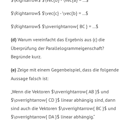
$\Rightarrow$ $\vec{b} - \vec{a} = ...$
$\Rightarrow$ $\vec{c} - \vec{b} = ...$
$\Rightarrow$ $\overrightarrow{ BC } = ...$
(d)
Warum vereinfacht das Ergebnis aus (c) die
Überprüfung der Parallelogrammeigenschaft?
Begründe kurz.
(e)
Zeige mit einem Gegenbeispiel, dass die folgende
Aussage falsch ist:
„Wenn die Vektoren $\overrightarrow{ AB }$ und
$\overrightarrow{ CD }$ linear abhängig sind, dann
sind auch die Vektoren $\overrightarrow{ BC }$ und
$\overrightarrow{ DA }$ linear abhängig.“