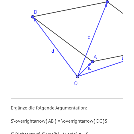
Ergänze die folgende Argumentation:
$\overrightarrow{ AB } = \overrightarrow{ DC }$