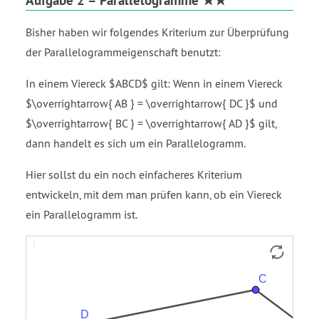
Bisher haben wir folgendes Kriterium zur Überprüfung
der Parallelogrammeigenschaft benutzt:
In einem Viereck $ABCD$ gilt: Wenn in einem Viereck
$\overrightarrow{ AB } = \overrightarrow{ DC }$ und
$\overrightarrow{ BC } = \overrightarrow{ AD }$ gilt,
dann handelt es sich um ein Parallelogramm.
Hier sollst du ein noch einfacheres Kriterium
entwickeln, mit dem man prüfen kann, ob ein Viereck
ein Parallelogramm ist.
Strecke
Strecke
Strecke
Strecke
f
g
h
i