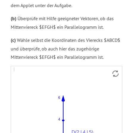
dem Applet unter der Aufgabe.
(b)
Überprüfe mit Hilfe geeigneter Vektoren, ob das
Mittenviereck $EFGH$ ein Parallelogramm ist.
(c)
Wähle selbst die Koordinaten des Vierecks $ABCD$
und überprüfe, ob auch hier das zugehörige
Mittenviereck $EFGH$ ein Parallelogramm ist.
Vektor
Strecke
Strecke
Strecke
Strecke
Vektor
Vektor
Vektor
a
f
g
h
i
u
v
w