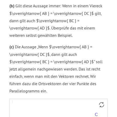
(b)
Gilt diese Aussage immer: Wenn in einem Viereck
$\overrightarrow{ AB } = \overrightarrow{ DC }$ gilt,
dann gilt auch $\overrightarrow{ BC } =
\overrightarrow{ AD }$. Überprüfe das mit einem
weiteren selbst gewählten Beispiel.
(c)
Die Aussage „Wenn $\overrightarrow{ AB } =
\overrightarrow{ DC }$, dann gilt auch
$\overrightarrow{ BC } = \overrightarrow{ AD }$“ soll
jetzt allgemein nachgewiesen werden. Das ist recht
einfach, wenn man mit den Vektoren rechnet. Wir
führen dazu die Ortsvektoren der vier Punkte des
Parallelogramms ein.
Vektor
Vektor
Vektor
Vektor
Strecke
Strecke
Strecke
Strecke
a
b
c
d
f
g
h
i