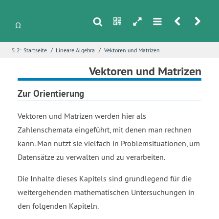
s
n
h
m
r
u
/
/
5.2:
Startseite
Lineare Algebra
Vektoren und Matrizen
i
Name
*
Vektoren und Matrizen
Zur Orientierung
E-Mail
*
Vektoren und Matrizen werden hier als
Zahlenschemata eingeführt, mit denen man rechnen
kann. Man nutzt sie vielfach in Problemsituationen, um
Seite
*
Datensätze zu verwalten und zu verarbeiten.
Die Inhalte dieses Kapitels sind grundlegend für die
Fehlerbeschreibung
*
weitergehenden mathematischen Untersuchungen in
den folgenden Kapiteln.