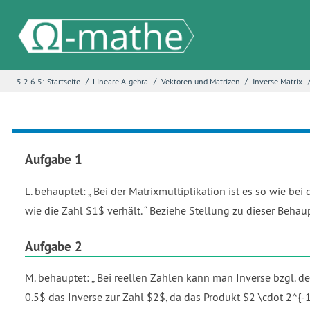
/
/
/
5.2.6.5:
Startseite
Lineare Algebra
Vektoren und Matrizen
Inverse Matrix
Name
*
E-Mail
*
Aufgabe 1
L. behauptet:
Bei der Matrixmultiplikation ist es so wie bei 
Seite
*
wie die Zahl $1$ verhält.
Beziehe Stellung zu dieser Behau
Aufgabe 2
Fehlerbeschreibung
*
M. behauptet:
Bei reellen Zahlen kann man Inverse bzgl. der 
0.5$ das Inverse zur Zahl $2$, da das Produkt $2 \cdot 2^{-1}