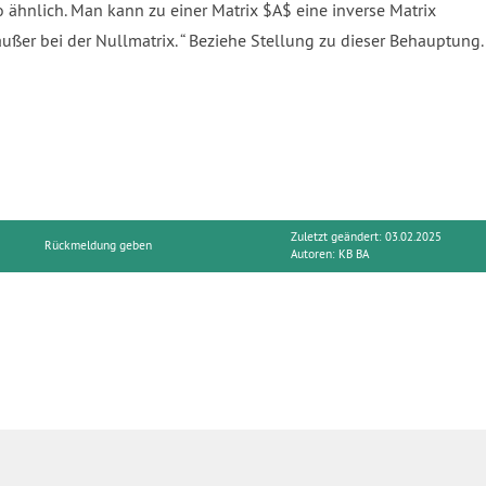
so ähnlich. Man kann zu einer Matrix $A$ eine inverse Matrix
außer bei der Nullmatrix.
Beziehe Stellung zu dieser Behauptung.
Zuletzt geändert: 03.02.2025
Rückmeldung geben
Autoren:
KB BA