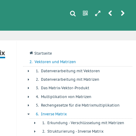
s
n
h
r
u
i
ix
q
Startseite
2.
Vektoren und Matrizen
1.
Datenverarbeitung mit Vektoren
+
2.
Datenverarbeitung mit Matrizen
+
3.
Das Matrix-Vektor-Produkt
+
4.
Multiplikation von Matrizen
+
5.
Rechengesetze für die Matrixmultiplikation
+
6.
Inverse Matrix
-
1.
Erkundung - Verschlüsselung mit Matrizen
+
2.
Strukturierung - Inverse Matrix
+