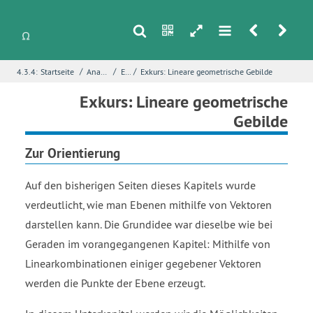
s
n
h
m
r
u
/
/
/
4.3.4:
Startseite
Analytische Geometrie
Ebenen
Exkurs: Lineare geometrische Gebilde
i
Name
*
Exkurs: Lineare geometrische
Gebilde
Zur Orientierung
E-Mail
*
Auf den bisherigen Seiten dieses Kapitels wurde
verdeutlicht, wie man Ebenen mithilfe von Vektoren
Seite
*
darstellen kann. Die Grundidee war dieselbe wie bei
Geraden im vorangegangenen Kapitel: Mithilfe von
Linearkombinationen einiger gegebener Vektoren
Fehlerbeschreibung
*
werden die Punkte der Ebene erzeugt.