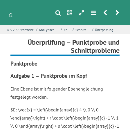
s
n
h
m
r
u
/
/
/
/
4.3.2.5:
Startseite
Analytische Geometrie
Ebenen
Schnittprobleme
Überprüfung
i
Name
*
Überprüfung – Punktprobe und
Schnittprobleme
Punktprobe
E-Mail
*
Aufgabe 1 – Punktprobe im Kopf
Seite
*
Eine Ebene ist mit folgender Ebenengleichung
festgelegt worden.
$E: \vec{x} = \left(\begin{array}{c} 4 \\ 0 \\ 0
Fehlerbeschreibung
*
\end{array}\right) + r \cdot \left(\begin{array}{c} -1 \\ 1
\\ 0 \end{array}\right) + s \cdot \left(\begin{array}{c} -1