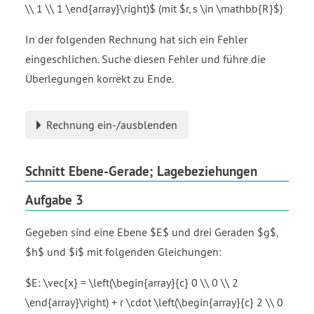
\\ 1 \\ 1 \end{array}\right)$ (mit $r, s \in \mathbb{R}$)
In der folgenden Rechnung hat sich ein Fehler
eingeschlichen. Suche diesen Fehler und führe die
Überlegungen korrekt zu Ende.
Rechnung ein-/ausblenden
Schnitt Ebene-Gerade; Lagebeziehungen
Aufgabe 3
Gegeben sind eine Ebene $E$ und drei Geraden $g$,
$h$ und $i$ mit folgenden Gleichungen:
$E: \vec{x} = \left(\begin{array}{c} 0 \\ 0 \\ 2
\end{array}\right) + r \cdot \left(\begin{array}{c} 2 \\ 0