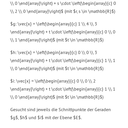
\\ 0 \end{array}\right) + s \cdot \left(\begin{array}{c} 0
\\ 2 \\ 0 \end{array}\right)$ (mit $r, s \in \mathbb{R}$)
$g: \vec{x} = \left(\begin{array}{c} 1 \\ 4 \\ 3
\end{array}\right) + t \cdot \left(\begin{array}{c} 0 \\ 0
\\ 1 \end{array}\right)$ (mit $t \in \mathbb{R}$)
$h: \vec{x} = \left(\begin{array}{c} 0 \\ 0 \\ 3
\end{array}\right) + t \cdot \left(\begin{array}{c} 1 \\ 1
\\ 0 \end{array}\right)$ (mit $t \in \mathbb{R}$)
$i: \vec{x} = \left(\begin{array}{c} 0 \\ 0 \\ 2
\end{array}\right) + t \cdot \left(\begin{array}{c} 1 \\ 1
\\ 0 \end{array}\right)$ (mit $t \in \mathbb{R}$)
Gesucht sind jeweils die Schnittpunkte der Geraden
$g$, $h$ und $i$ mit der Ebene $E$.