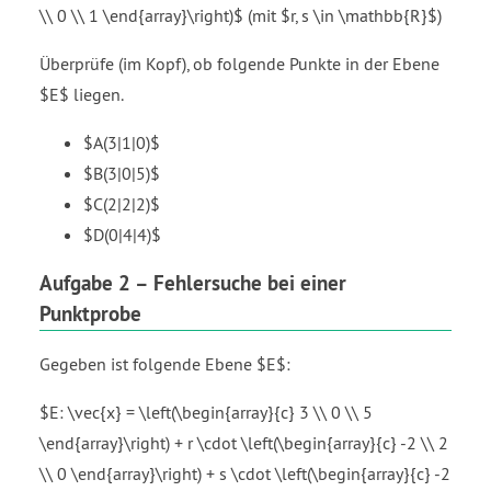
\\ 0 \\ 1 \end{array}\right)$ (mit $r, s \in \mathbb{R}$)
Überprüfe (im Kopf), ob folgende Punkte in der Ebene
$E$ liegen.
$A(3|1|0)$
$B(3|0|5)$
$C(2|2|2)$
$D(0|4|4)$
Aufgabe 2 – Fehlersuche bei einer
Punktprobe
Gegeben ist folgende Ebene $E$:
$E: \vec{x} = \left(\begin{array}{c} 3 \\ 0 \\ 5
\end{array}\right) + r \cdot \left(\begin{array}{c} -2 \\ 2
\\ 0 \end{array}\right) + s \cdot \left(\begin{array}{c} -2