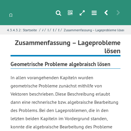
s
n
h
m
r
u
/
/
/
/
/
4.3.4.3.2:
Startseite
Analytische Geometrie
Ebenen
Exkurs: Lineare geometrische Gebilde
Bearbeitung von Lageproblemen
Zusammenfassung – Lageprobleme lösen
i
Name
*
Zusammenfassung – Lageprobleme
lösen
Geometrische Probleme algebraisch lösen
E-Mail
*
In allen vorangehenden Kapiteln wurden
geometrische Probleme zunächst mithilfe von
Seite
*
Vektoren beschrieben. Diese Beschreibung erlaubt
dann eine rechnerische bzw. algebraische Bearbeitung
des Problems. Bei den Lageproblemen, die in den
Fehlerbeschreibung
*
letzten beiden Kapiteln im Vordergrund standen,
konnte die algebraische Bearbeitung des Probleme