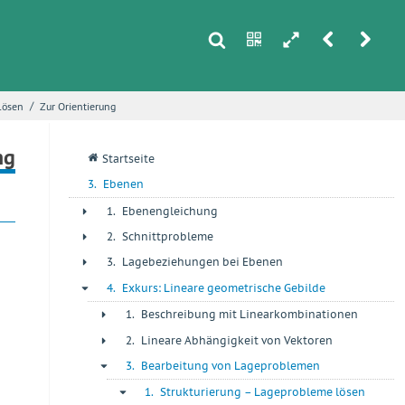
s
n
h
r
u
/
lösen
Zur Orientierung
i
ng
q
Startseite
3.
Ebenen
1.
Ebenengleichung
+
2.
Schnittprobleme
+
3.
Lagebeziehungen bei Ebenen
+
4.
Exkurs: Lineare geometrische Gebilde
-
1.
Beschreibung mit Linearkombinationen
+
2.
Lineare Abhängigkeit von Vektoren
+
3.
Bearbeitung von Lageproblemen
-
1.
Strukturierung – Lageprobleme lösen
-