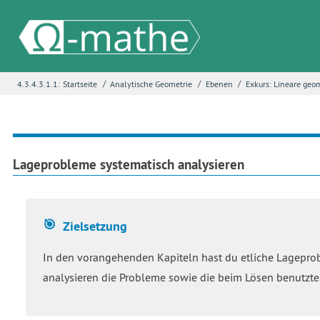
/
/
/
4.3.4.3.1.1:
Startseite
Analytische Geometrie
Ebenen
Exkurs: Lineare geo
Name
*
E-Mail
*
Lageprobleme systematisch analysieren
Seite
*
Zielsetzung
In den vorangehenden Kapiteln hast du etliche Lageprobl
Fehlerbeschreibung
*
analysieren die Probleme sowie die beim Lösen benutzt