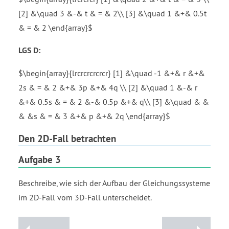
[2] &\quad 3 &-& t & = & 2\\ [3] &\quad 1 &+& 0.5t
& = & 2 \end{array}$
LGS D:
$\begin{array}{lrcrcrcrcrcr} [1] &\quad -1 &+& r &+&
2s & = & 2 &+& 3p &+& 4q \\ [2] &\quad 1 &-& r
&+& 0.5s & = & 2 &-& 0.5p &+& q\\ [3] &\quad & &
& &s & = & 3 &+& p &+& 2q \end{array}$
Den 2D-Fall betrachten
Aufgabe 3
Beschreibe, wie sich der Aufbau der Gleichungssysteme
im 2D-Fall vom 3D-Fall unterscheidet.