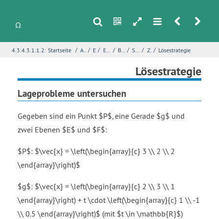
s
n
h
m
r
u
/
/
/
/
/
/
/
4.3.4.3.1.1.2:
Startseite
Analytische Geometrie
Ebenen
Exkurs: Lineare geometrische Gebilde
Bearbeitung von Lageproblemen
Strukturierung – Lageprobleme lösen
Zur Orientierung
Lösestrategie
i
Name
*
Lösestrategie
Lageprobleme untersuchen
E-Mail
*
Gegeben sind ein Punkt $P$, eine Gerade $g$ und
zwei Ebenen $E$ und $F$:
Seite
*
$P$: $\vec{x} = \left(\begin{array}{c} 3 \\ 2 \\ 2
\end{array}\right)$
Fehlerbeschreibung
*
$g$: $\vec{x} = \left(\begin{array}{c} 2 \\ 3 \\ 1
\end{array}\right) + t \cdot \left(\begin{array}{c} 1 \\ -1
\\ 0.5 \end{array}\right)$ (mit $t \in \mathbb{R}$)