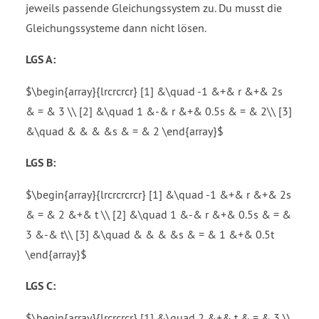
jeweils passende Gleichungssystem zu. Du musst die
Gleichungssysteme dann nicht lösen.
LGS A:
$\begin{array}{lrcrcrcr} [1] &\quad -1 &+& r &+& 2s
& = & 3 \\ [2] &\quad 1 &-& r &+& 0.5s & = & 2\\ [3]
&\quad & & & &s & = & 2 \end{array}$
LGS B:
$\begin{array}{lrcrcrcrcr} [1] &\quad -1 &+& r &+& 2s
& = & 2 &+& t \\ [2] &\quad 1 &-& r &+& 0.5s & = &
3 &-& t\\ [3] &\quad & & & &s & = & 1 &+& 0.5t
\end{array}$
LGS C:
$\begin{array}{lrcrcrcr} [1] &\quad 2 &+& t & = & 3 \\