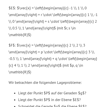
$E$: $\vec{x} = \left(\begin{array}{c} -1 \\ 1 \\ 0
\end{array}\right) + r \cdot \left(\begin{array}{c} 1 \\ -1
\\ 0 \end{array}\right) + s \cdot \left(\begin{array}{c} 2
\\ 0.5 \\ 1 \end{array}\right)$ (mit $r, s \in
\mathbb{R}$)
$F$: $\vec{x} = \left(\begin{array}{c} 2 \\ 2 \\ 3
\end{array}\right) + p \cdot \left(\begin{array}{c} 3 \\
-0.5 \\ 1 \end{array}\right) + q \cdot \left(\begin{array}
{c} 4 \\ 1 \\ 2 \end{array}\right)$ (mit $p, q \in
\mathbb{R}$)
Wir betrachten die folgenden Lageprobleme:
Liegt der Punkt $P$ auf der Geraden $g$?
Liegt der Punkt $P$ in der Ebene $E$?
Schneidet die Gerade $g$ die Ebene $E$?