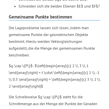
Schneiden sich die beiden Ebenen $E$ und $F$?
Gemeinsame Punkte bestimmen
Die Lageprobleme lassen sich lösen, indem man
gemeinsame Punkte der geometrischen Objekte
bestimmt. Hierzu werden Vektorgleichungen
aufgestellt, die die Menge der gemeinsamen Punkte
beschreiben.
$g \cap \{P\}$: $\left(\begin{array}{c} 2 \\ 3 \\ 1
\end{array}\right) + t \cdot \left(\begin{array}{c} 1 \\ -1
\\ 0.5 \end{array}\right) = \left(\begin{array}{c} 3 \\ 2 \\
2 \end{array}\right)$
Die Schreibweise $g \cap \{P\}$ steht für die
Schnittmenge aus der Menge der Punkte der Geraden