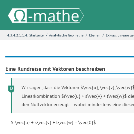
/
/
/
4.3.4.2.1.1.4:
Startseite
Analytische Geometrie
Ebenen
Exkurs: Lineare g
Name
*
E-Mail
*
Eine Rundreise mit Vektoren beschreiben
Wir sagen, dass die Vektoren $\vec{u}, \vec{v}, \vec{w}
Seite
*
Linearkombination $r\vec{u} + s\vec{v} + t\vec{w}$ dies
den Nullvektor erzeugt – wobei mindestens eine diese
Fehlerbeschreibung
*
$r\vec{u} + s\vec{v} + t\vec{w} = \vec{0}$