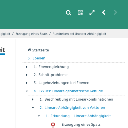
s
n
h
r
u
/
/
gigkeit
Erzeugung eines Spats
Rundreisen bei linearer Abhängigkeit
i
it
q
Startseite
3.
Ebenen
1.
Ebenengleichung
+
2.
Schnittprobleme
+
3.
Lagebeziehungen bei Ebenen
+
4.
Exkurs: Lineare geometrische Gebilde
-
1.
Beschreibung mit Linearkombinationen
+
2.
Lineare Abhängigkeit von Vektoren
-
1.
Erkundung – Lineare Abhängigkeit
-
Erzeugung eines Spats