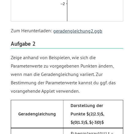
close
brace
under
{{
Zum Herunterladen:
geradengleichung2.ggb
1
},
Aufgabe 2
{
0.5
Zeige anhand von Beispielen, wie sich die
}}
Parameterwerte zu vorgegebenen Punkten ändern,
equals
wenn man die Geradengleichung variiert. Zur
{{
2
Bestimmung der Parameterwerte kannst du ggf. das
},
vorangehende Applet verwenden.
{
2.5
Darstellung der
}}
Geradengleichung
Punkte $(2|2.5)$,
$(0|1.5)$, $(-3|0)$
$\begin{array}{lll} t =