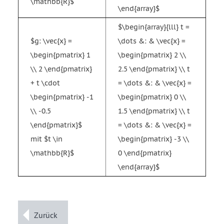
\mathbb{R}$
\end{array}$
$\begin{array}{lll} t =
$g: \vec{x} =
\dots &: & \vec{x} =
\begin{pmatrix} 1
\begin{pmatrix} 2 \\
\\ 2 \end{pmatrix}
2.5 \end{pmatrix} \\ t
+ t \cdot
= \dots &: & \vec{x} =
\begin{pmatrix} -1
\begin{pmatrix} 0 \\
\\ -0.5
1.5 \end{pmatrix} \\ t
\end{pmatrix}$
= \dots &: & \vec{x} =
mit $t \in
\begin{pmatrix} -3 \\
\mathbb{R}$
0 \end{pmatrix}
\end{array}$
Zurück