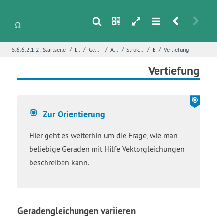
s
n
h
m
r
u
/
/
/
/
/
/
5.6.6.2.1.2:
Startseite
Lineare Algebra
Geometrische Abbildungen in der Ebene
Abbildung von Geraden
Strukturierung - Vektorielle Beschreibung von Geraden
Einstieg
Vertiefung
i
Name
*
Vertiefung
E-Mail
*
Zur Orientierung
Hier geht es weiterhin um die Frage, wie man
Seite
*
beliebige Geraden mit Hilfe Vektorgleichungen
beschreiben kann.
Fehlerbeschreibung
*
Geradengleichungen variieren