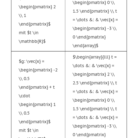
\begin{pmatrix} 0 \\
\begin{pmatrix} 2
1.5 \end{pmatrix} \\ t
\\ 1
= \dots &: & \vec{x} =
\end{pmatrix}$
\begin{pmatrix} -3 \\
mit $t \in
0 \end{pmatrix}
\mathbb{R}$
\end{array}$
$\begin{array}{lll} t =
$g: \vec{x} =
\dots &: & \vec{x} =
\begin{pmatrix} -2
\begin{pmatrix} 2 \\
\\ 0.5
2.5 \end{pmatrix} \\ t
\end{pmatrix} + t
= \dots &: & \vec{x} =
\cdot
\begin{pmatrix} 0 \\
\begin{pmatrix} 1
1.5 \end{pmatrix} \\ t
\\ 0.5
= \dots &: & \vec{x} =
\end{pmatrix}$
\begin{pmatrix} -3 \\
mit $t \in
0 \end{pmatrix}