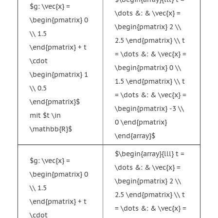
$g: \vec{x} =
\dots &: & \vec{x} =
\begin{pmatrix} 0
\begin{pmatrix} 2 \\
\\ 1.5
2.5 \end{pmatrix} \\ t
\end{pmatrix} + t
= \dots &: & \vec{x} =
\cdot
\begin{pmatrix} 0 \\
\begin{pmatrix} 1
1.5 \end{pmatrix} \\ t
\\ 0.5
= \dots &: & \vec{x} =
\end{pmatrix}$
\begin{pmatrix} -3 \\
mit $t \in
0 \end{pmatrix}
\mathbb{R}$
\end{array}$
$\begin{array}{lll} t =
$g: \vec{x} =
\dots &: & \vec{x} =
\begin{pmatrix} 0
\begin{pmatrix} 2 \\
\\ 1.5
2.5 \end{pmatrix} \\ t
\end{pmatrix} + t
= \dots &: & \vec{x} =
\cdot