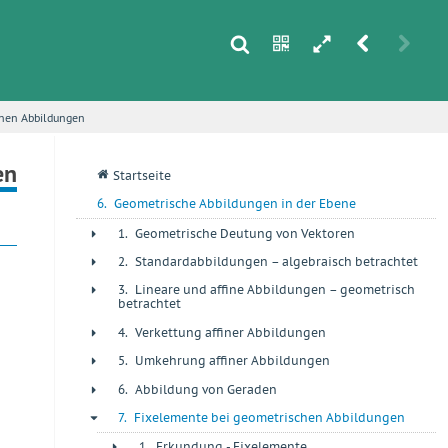
s
n
h
r
u
inen Abbildungen
i
en
q
Startseite
6.
Geometrische Abbildungen in der Ebene
1.
Geometrische Deutung von Vektoren
+
2.
Standardabbildungen – algebraisch betrachtet
+
3.
Lineare und affine Abbildungen – geometrisch
+
betrachtet
4.
Verkettung affiner Abbildungen
+
5.
Umkehrung affiner Abbildungen
+
6.
Abbildung von Geraden
+
7.
Fixelemente bei geometrischen Abbildungen
-
1.
Erkundung - Fixelemente
+