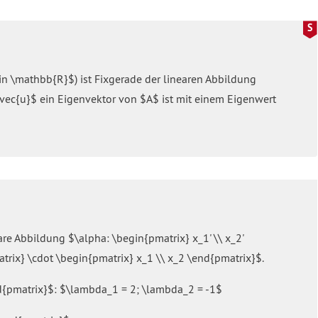
\in \mathbb{R}$) ist Fixgerade der linearen Abbildung
\vec{u}$ ein Eigenvektor von $A$ ist mit einem Eigenwert
are Abbildung $\alpha: \begin{pmatrix} x_1' \\ x_2'
trix} \cdot \begin{pmatrix} x_1 \\ x_2 \end{pmatrix}$.
d{pmatrix}$: $\lambda_1 = 2; \lambda_2 = -1$