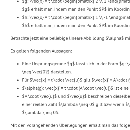
$g: \vec{x} = t \cdot \begin{pmatrix} 2 \\ 1 \end{pmatr
$g$ erhält man, indem man den Punkt $P$ im Koordinate
$h: \vec{x} = t \cdot \begin{pmatrix} 1 \\ -1 \end{pmat
$h$ erhält man, indem man den Punkt $P$ im Koordinate
Betrachte jetzt eine beliebige lineare Abbildung $\alpha$ mit
Es gelten folgenden Aussagen:
Eine Ursprungsgerade $g$ lässt sich in der Form $g: \
\neq \vec{0}$ darstellen.
Für $\vec{x} = t \cdot \vec{u}$ gilt $\vec{x}' = A \cdot (
$\alpha(g): \vec{x}' = t \cdot (A \cdot \vec{u})$ ist ein
$A \cdot \vec{u}$ und $\vec{u}$ beschreiben dieselbe
einer reellen Zahl $\lambda \neq 0$ gilt bzw. wenn $
$\lambda \neq 0$.
Mit den vorangehenden Überlegungen erhält man das folge