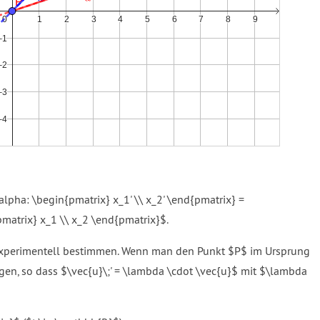
alpha: \begin{pmatrix} x_1' \\ x_2' \end{pmatrix} =
matrix} x_1 \\ x_2 \end{pmatrix}$.
experimentell bestimmen. Wenn man den Punkt $P$ im Ursprung
gen, so dass $\vec{u}\;' = \lambda \cdot \vec{u}$ mit $\lambda