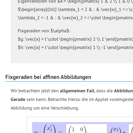
Eigenvektoren von $A = \begin{pmatrix} 1 & 2 \\ 1 & 0 
$\begin{array}{llll} \lambda_1 = 2 & : & \vec{w}_1 = r \c
\lambda_2 = -1 & : & \vec{w}_2 = r \cdot \begin{pmatrix}
Fixgeraden von $\alpha$:
$g: \vec{x} = t \cdot \begin{pmatrix} 2 \\ 1 \end{pmatrix
$h: \vec{x} = t \cdot \begin{pmatrix} 1 \\ -1 \end{pmatri
Fixgeraden bei affinen Abbildungen
Wir betrachten jetzt den
allgemeinen Fall
, dass die
Abbildun
Gerade
sein kann. Betrachte hierzu die im Applet voreingeste
Abbildung um eine Verschiebung.