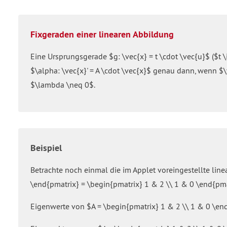
Fixgeraden einer linearen Abbildung
Eine Ursprungsgerade $g: \vec{x} = t \cdot \vec{u}$ ($t 
$\alpha: \vec{x}' = A \cdot \vec{x}$ genau dann, wenn $
$\lambda \neq 0$.
Beispiel
Betrachte noch einmal die im Applet voreingestellte line
\end{pmatrix} = \begin{pmatrix} 1 & 2 \\ 1 & 0 \end{pma
Eigenwerte von $A = \begin{pmatrix} 1 & 2 \\ 1 & 0 \en