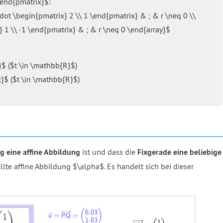
\end{pmatrix}$:
dot \begin{pmatrix} 2 \\ 1 \end{pmatrix} & ; & r \neq 0 \\
 1 \\ -1 \end{pmatrix} & ; & r \neq 0 \end{array}$
}$ ($t \in \mathbb{R}$)
x}$ ($t \in \mathbb{R}$)
g eine affine Abbildung
ist und dass die
Fixgerade eine beliebige
llte affine Abbildung $\alpha$. Es handelt sich bei dieser