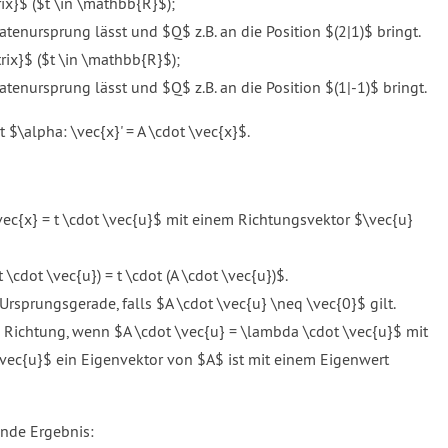
ix}$ ($t \in \mathbb{R}$);
nursprung lässt und $Q$ z.B. an die Position $(2|1)$ bringt.
rix}$ ($t \in \mathbb{R}$);
nursprung lässt und $Q$ z.B. an die Position $(1|-1)$ bringt.
 $\alpha: \vec{x}' = A \cdot \vec{x}$.
vec{x} = t \cdot \vec{u}$ mit einem Richtungsvektor $\vec{u}
t \cdot \vec{u}) = t \cdot (A \cdot \vec{u})$.
e Ursprungsgerade, falls $A \cdot \vec{u} \neq \vec{0}$ gilt.
 Richtung, wenn $A \cdot \vec{u} = \lambda \cdot \vec{u}$ mit
\vec{u}$ ein Eigenvektor von $A$ ist mit einem Eigenwert
nde Ergebnis: