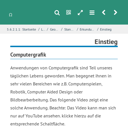
s
n
h
m
r
u
/
/
/
/
/
5.6.2.1.1:
Startseite
Lineare Algebra
Geometrische Abbildungen in der Ebene
Standardabbildungen – algebraisch betrachtet
Erkundung - Algebraische Beschreibung geometrischer Abbildungen
Einstieg
i
Name
*
Einstieg
Computergrafik
E-Mail
*
Anwendungen von Computergrafik sind Teil unseres
täglichen Lebens geworden. Man begegnet ihnen in
sehr vielen Bereichen wie z.B. Computerspielen,
Seite
*
Robotik, Computer Aided Design oder
Bildbearberbeitung. Das folgende Video zeigt eine
solche Anwendung. Beachte: Das Video kann man sich
Fehlerbeschreibung
*
nur auf YouTube ansehen. klicke hierzu auf die
entsprechende Schaltfläche.