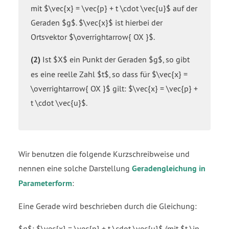
mit $\vec{x} = \vec{p} + t \cdot \vec{u}$ auf der
Geraden $g$. $\vec{x}$ ist hierbei der
Ortsvektor $\overrightarrow{ OX }$.
(2)
Ist $X$ ein Punkt der Geraden $g$, so gibt
es eine reelle Zahl $t$, so dass für $\vec{x} =
\overrightarrow{ OX }$ gilt: $\vec{x} = \vec{p} +
t \cdot \vec{u}$.
Wir benutzen die folgende Kurzschreibweise und
nennen eine solche Darstellung
Geradengleichung in
Parameterform
:
Eine Gerade wird beschrieben durch die Gleichung:
$g$: $\vec{x} = \vec{p} + t \cdot \vec{u}$ (mit $t \in