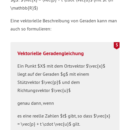
\mathbb{R}$)
Eine vektorielle Beschreibung von Geraden kann man
auch so formulieren:
Vektorielle Geradengleichung
Ein Punkt $X$ mit dem Ortsvektor $\vec{x}$
liegt auf der Geraden $g$ mit einem
Stützvektor $\vec{p}$ und dem
Richtungsvektor $\vec{u}$
genau dann, wenn
es eine reelle Zahlen $t$ gibt, so dass $\vec{x}
= \vec{p} + t \cdot \vec{u}$ gilt.