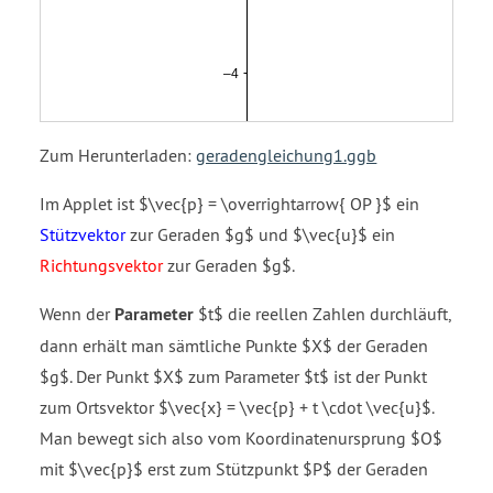
Zum Herunterladen:
geradengleichung1.ggb
Im Applet ist $\vec{p} = \overrightarrow{ OP }$ ein
Stützvektor
zur Geraden $g$ und $\vec{u}$ ein
Richtungsvektor
zur Geraden $g$.
Wenn der
Parameter
$t$ die reellen Zahlen durchläuft,
dann erhält man sämtliche Punkte $X$ der Geraden
$g$. Der Punkt $X$ zum Parameter $t$ ist der Punkt
zum Ortsvektor $\vec{x} = \vec{p} + t \cdot \vec{u}$.
Man bewegt sich also vom Koordinatenursprung $O$
mit $\vec{p}$ erst zum Stützpunkt $P$ der Geraden