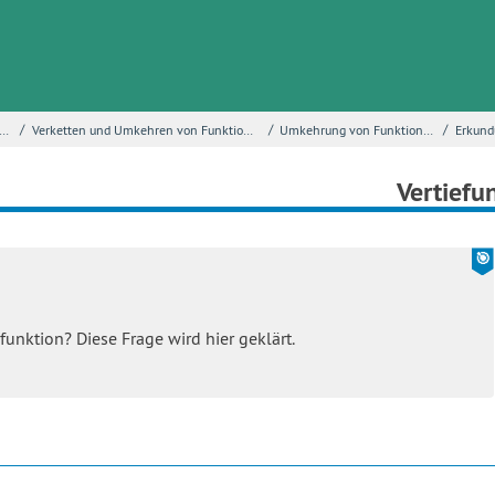
/
/
/
weiterung des Ableitungskalküls
Verketten und Umkehren von Funktionen
Umkehrung von Funktionen
Vertiefu
nktion? Diese Frage wird hier geklärt.