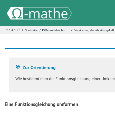
/
/
2.6.4.3.1.1.2:
Startseite
Differentialrechnung
Er
Name
*
E-Mail
*
Zur Orientierung
Seite
*
Wie bestimmt man die Funktionsgleichung einer Umkehrfu
Fehlerbeschreibung
*
Eine Funktionsgleichung umformen