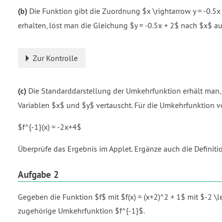
(b)
Die Funktion gibt die Zuordnung $x \rightarrow y = -0.5x
erhalten, löst man die Gleichung $y = -0.5x + 2$ nach $x$ au
Zur Kontrolle
(c)
Die Standarddarstellung der Umkehrfunktion erhält man,
Variablen $x$ und $y$ vertauscht. Für die Umkehrfunktion v
$f^{-1}(x) = -2x+4$
Überprüfe das Ergebnis im Applet. Ergänze auch die Defini
Aufgabe 2
Gegeben die Funktion $f$ mit $f(x) = (x+2)^2 + 1$ mit $-2 \le
zugehörige Umkehrfunktion $f^{-1}$.