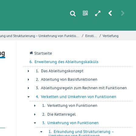
s
n
h
r
u
/
/
Erkundung und Strukturierung – Umkehrung von Funktionen
Einstieg
Vertiefung
i
ng
q
Startseite
6.
Erweiterung des Ableitungskalküls
1.
Das Ableitungskonzept
+
2.
Ableitung von Basisfunktionen
+
3.
Ableitungsregeln zum Rechnen mit Funktionen
+
4.
Verketten und Umkehren von Funktionen
-
1.
Verkettung von Funktionen
+
2.
Die Kettenregel
+
3.
Umkehrung von Funktionen
-
1.
Erkundung und Strukturierung –
-
Umkehrung von Funktionen