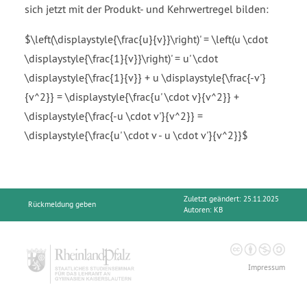
sich jetzt mit der Produkt- und Kehrwertregel bilden:
$\left(\displaystyle{\frac{u}{v}}\right)' = \left(u \cdot
\displaystyle{\frac{1}{v}}\right)' = u' \cdot
\displaystyle{\frac{1}{v}} + u \displaystyle{\frac{-v'}
{v^2}} = \displaystyle{\frac{u' \cdot v}{v^2}} +
\displaystyle{\frac{-u \cdot v'}{v^2}} =
\displaystyle{\frac{u' \cdot v - u \cdot v'}{v^2}}$
Zuletzt geändert: 25.11.2025
Rückmeldung geben
Autoren:
KB
Impressum