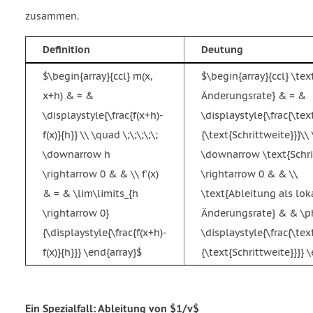
close
zusammen.
bracket
over
Definition
Deutung
open
bracket
$\begin{array}{ccl} m(x,
$\begin{array}{ccl} \tex
x
x+h) & = &
Änderungsrate} & = &
squared
\displaystyle{\frac{f(x+h)-
\displaystyle{\frac{\te
close
bracket
f(x)}{h}} \\ \quad \;\;\;\;\;
{\text{Schrittweite}}}\
squared
\downarrow h
\downarrow \text{Schri
end
\rightarrow 0 & & \\ f'(x)
\rightarrow 0 & & \\
fraction
& = & \lim\limits_{h
\text{Ableitung als lok
equals
\rightarrow 0}
Änderungsrate} & & \
start
fraction
{\displaystyle{\frac{f(x+h)-
\displaystyle{\frac{\te
minus
f(x)}{h}}} \end{array}$
{\text{Schrittweite}}}} 
2
sin
open
Ein Spezialfall: Ableitung von $1/v$
parenthesis