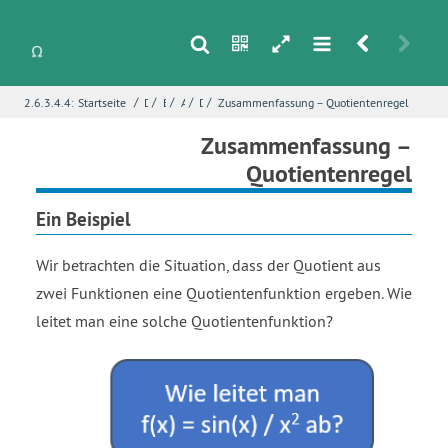
s
n
h
m
r
u
/
/
/
/
/
2.6.3.4.4:
Startseite
Differentialrechnung
Erweiterung des Ableitungskalküls
Ableitungsregeln zum Rechnen mit Funktionen
Die Quotientenregel
Zusammenfassung – Quotientenregel
i
Name
*
Zusammenfassung –
Quotientenregel
Ein Beispiel
E-Mail
*
Wir betrachten die Situation, dass der Quotient aus
zwei Funktionen eine Quotientenfunktion ergeben. Wie
Seite
*
leitet man eine solche Quotientenfunktion?
Fehlerbeschreibung
*