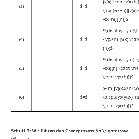
{v(x) \cdot v(x+h)}
(3)
$=$
\frac{v(x+h)}{v(x)
v(x+h)}}{h}}$
$\displaystyle{\fr
(4)
$=$
- v(x+h)}{v(x) \cdo
{h}}$
$\displaystyle{- \
(5)
$=$
v(x)}{h} \cdot \fra
\cdot v(x+h)}}$
$- m_{v}(x,x+h) \
(6)
$=$
\displaystyle{\fra
\cdot v(x+h)}}$
Schritt 2: Wir führen den Grenzprozess $h \rightarrow