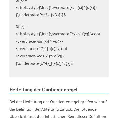
$f(x) =
over
squared
\displaystyle{\frac{\overbrace{\sin(x)}^{u(x)}}
x
close
{\underbrace{x^2}_{v(x)}}}$
squared
bracket
end
minus
$f'(x) =
fraction
open
\displaystyle{\frac{\overbrace{2x}^{u'(x)} \cdot
bracket
\overbrace{\sin(x)}^{v(x)} -
sin
open
\overbrace{x^2}^{u(x)} \cdot
parenthesis
\overbrace{\cos(x)}^{v'(x)}}
x
{\underbrace{x^4}_{[v(x)]^2}}}$
close
parenthesis
close
bracket
Herleitung der Quotientenregel
times
open
Bei der Herleitung der Quotientenregel greifen wir auf
bracket
2
die Definition der Ableitung zurück. Die folgende
x
Übersicht fasst den inhaltlichen Kern dieser Definition