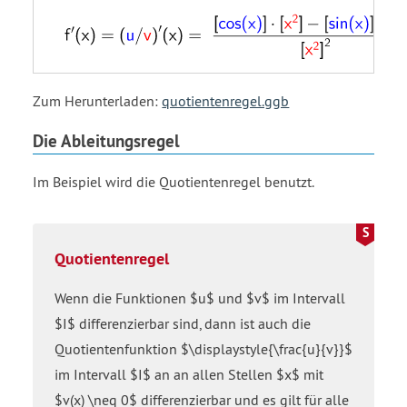
parenthesis
parenthesis
u/v
parenthesis
x
x
close
x
close
close
parenthesis
close
parenthesis
parenthesis
open
parenthesis
Zum Herunterladen:
equals
equals
parenthesis
equals
quotientenregel.ggb
cos
2
x
open
Die Ableitungsregel
open
x
close
parenthesis
parenthesis
parenthesis
u/v
Im Beispiel wird die Quotientenregel benutzt.
x
equals
close
close
start
parenthesis
parenthesis
fraction
to
open
the
Quotientenregel
bracket
power
sin
of
Wenn die Funktionen $u$ und $v$ im Intervall
open
′
$I$ differenzierbar sind, dann ist auch die
parenthesis
end
Quotientenfunktion $\displaystyle{\frac{u}{v}}$
x
power
close
open
im Intervall $I$ an an allen Stellen $x$ mit
parenthesis
parenthesis
$v(x) \neq 0$ differenzierbar und es gilt für alle