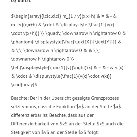
0$ durch.
$\begin{array}{lclclclcl} m_{1 / v}(x,x+h) & = & - &
m_{v}(x,x+h) & \cdot & \displaystyle{\frac{1}{v(x)
\cdot v(x+h)}} \\ \quad\; \downarrow h \rightarrow 0 &
\phantom{ \displaystyle{\frac{\text{X}}{\text{Y}}}} &
& \;\; \downarrow h \rightarrow 0 & & \;\;
\downarrow h \rightarrow 0 \\
\left(\displaystyle{\frac{1}{v}}\right)'(x) & = & - & v'(x)
& \cdot & \displaystyle{\frac{1}{v(x) \cdot v(x)}}
\end{array}$
Beachte: Der in der Übersicht gezeigte Grenzprozess
setzt voraus, dass die Funktion $v$ an der Stelle $x$
differenzierbar ist. Beachte, dass aus der
Differenzierbarkeit von $v$ an der Stelle $x$ auch die
Stetigkeit von $v$ an der Stelle $x$ folgt.