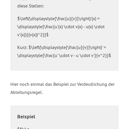
close
x
diese Stellen:
bracket
close
over
parenthesis
$\left(\displaystyle{\frac{u}{v}}\right)'(x) =
open
equals
\displaystyle{\frac{u'(x) \cdot v(x) - u(x) \cdot
bracket
start
v'(x)}{(v(x))^2}}$
x
fraction
squared
open
Kurz: $\left(\displaystyle{\frac{u}{v}}\right)' =
close
bracket
bracket
cos
\displaystyle{\frac{u' \cdot v - u \cdot v'}{v^2}}$
end
open
fraction
parenthesis
equals
x
start
close
Hier noch einmal das Beispiel zur Verdeutlichung der
fraction
parenthesis
Ableitungsregel.
sin
close
open
bracket
parenthesis
times
x
open
Beispiel
close
bracket
parenthesis
x