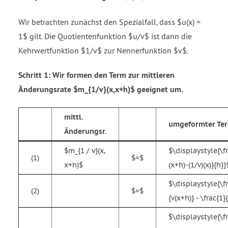
x
Wir betrachten zunächst den Spezialfall, dass $u(x) =
close
parenthesis
1$ gilt. Die Quotientenfunktion $u/v$ ist dann die
plus
Kehrwertfunktion $1/v$ zur Nennerfunktion $v$.
x
cos
Schritt 1: Wir formen den Term zur mittleren
open
Änderungsrate $m_{1/v}(x,x+h)$ geeignet um.
parenthesis
x
close
mittl.
umgeformter Te
parenthesis
Änderungsr.
over
x
$m_{1 / v}(x,
$\displaystyle{\fr
(1)
$=$
cubed
x+h)$
(x+h)-(1/v)(x)}{h}}
end
$\displaystyle{\fr
fraction
(2)
$=$
{v(x+h)} - \frac{1}
$\displaystyle{\fr