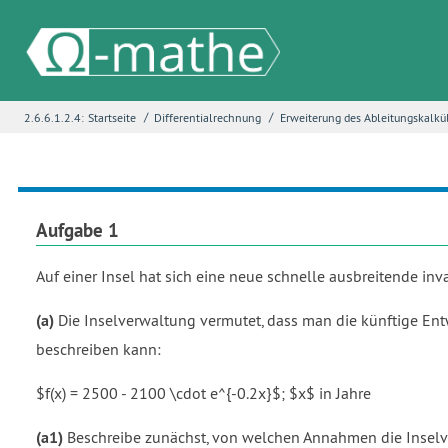
/
/
2.6.6.1.2.4:
Startseite
Differentialrechnung
Erweiterung des Ableitungskalkü
Name
*
E-Mail
*
Aufgabe 1
Auf einer Insel hat sich eine neue schnelle ausbreitende inva
Seite
*
(a)
Die Inselverwaltung vermutet, dass man die künftige En
beschreiben kann:
Fehlerbeschreibung
*
$f(x) = 2500 - 2100 \cdot e^{-0.2x}$; $x$ in Jahre
(a1)
Beschreibe zunächst, von welchen Annahmen die Inselve