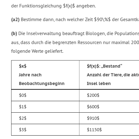
der Funktionsgleichung $f(x)$ angeben.
(a2)
Bestimme dann, nach welcher Zeit $90\%$ der Gesamtkapaz
(b)
Die Inselverwaltung beauftragt Biologen, die Populatio
aus, dass durch die begrenzten Ressourcen nur maximal 200
folgende Werte geliefert.
$x$
$f(x)$:
Bestand
Jahre nach
Anzahl der Tiere, die akt
Beobachtungsbeginn
Insel leben
$0$
$200$
$1$
$600$
$2$
$910$
$3$
$1150$