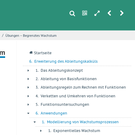
s
n
h
r
u
/
Übungen – Begrenztes Wachstum
i
um
q
Startseite
6.
Erweiterung des Ableitungskalküls
1.
Das Ableitungskonzept
+
2.
Ableitung von Basisfunktionen
+
3.
Ableitungsregeln zum Rechnen mit Funktionen
+
4.
Verketten und Umkehren von Funktionen
+
5.
Funktionsuntersuchungen
+
6.
Anwendungen
-
1.
Modellierung von Wachstumsprozessen
-
1.
Exponentielles Wachstum
+