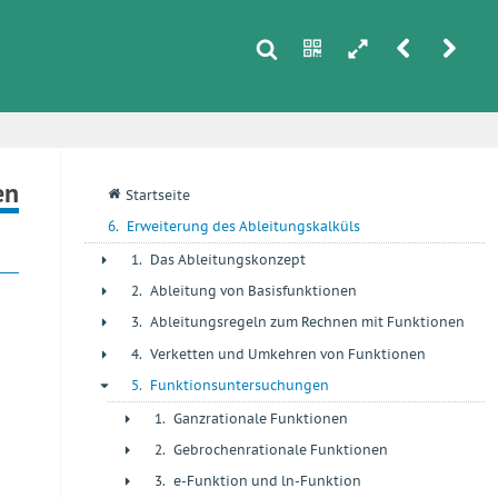
s
n
h
r
u
i
en
q
Startseite
6.
Erweiterung des Ableitungskalküls
1.
Das Ableitungskonzept
+
2.
Ableitung von Basisfunktionen
+
3.
Ableitungsregeln zum Rechnen mit Funktionen
+
4.
Verketten und Umkehren von Funktionen
+
5.
Funktionsuntersuchungen
-
1.
Ganzrationale Funktionen
+
2.
Gebrochenrationale Funktionen
+
3.
e-Funktion und ln-Funktion
+