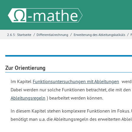
/
/
/
2.6.5:
Startseite
Differentialrechnung
Erweiterung des Ableitungskalküls
Name
*
E-Mail
*
Zur Orientierung
Im Kapitel
Funktionsuntersuchungen mit Ableitungen
werde
Seite
*
Dabei werden nur solche Funktionen betrachtet, die mit den
Ableitungsregeln
) bearbeitet werden können.
In diesem Kapitel stehen komplexere Funktionen im Fokus. 
Fehlerbeschreibung
*
benötigt man u.a. die Ableitungsregeln des erweiterten Able