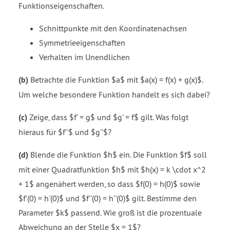
Funktionseigenschaften.
Schnittpunkte mit den Koordinatenachsen
Symmetrieeigenschaften
Verhalten im Unendlichen
(b)
Betrachte die Funktion $a$ mit $a(x) = f(x) + g(x)$.
Um welche besondere Funktion handelt es sich dabei?
(c)
Zeige, dass $f' = g$ und $g' = f$ gilt. Was folgt
hieraus für $f''$ und $g''$?
(d)
Blende die Funktion $h$ ein. Die Funktion $f$ soll
mit einer Quadratfunktion $h$ mit $h(x) = k \cdot x^2
+ 1$ angenähert werden, so dass $f(0) = h(0)$ sowie
$f'(0) = h'(0)$ und $f''(0) = h''(0)$ gilt. Bestimme den
Parameter $k$ passend. Wie groß ist die prozentuale
Abweichung an der Stelle $x = 1$?