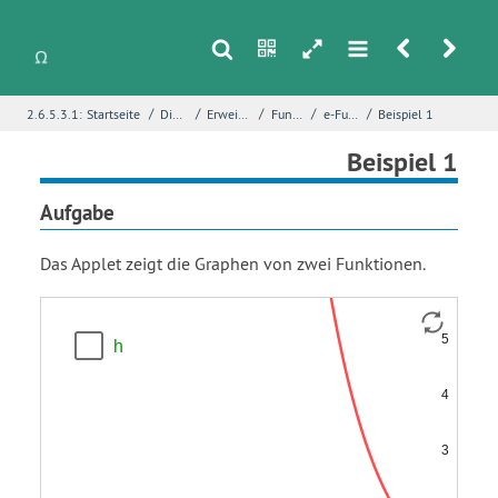
s
n
h
m
r
u
/
/
/
/
/
2.6.5.3.1:
Startseite
Differentialrechnung
Erweiterung des Ableitungskalküls
Funktionsuntersuchungen
e-Funktion und ln-Funktion
Beispiel 1
i
Name
*
Beispiel 1
Aufgabe
E-Mail
*
Das Applet zeigt die Graphen von zwei Funktionen.
Funktion
Funktion
Seite
*
h
f
g
Fehlerbeschreibung
*