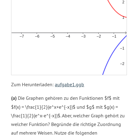
Zum Herunterladen:
aufgabe1.ggb
(a)
Die Graphen gehören zu den Funktionen $f$ mit
$f(x) = \frac{1}{2}(e^x+e^{-x})$ und $g$ mit $g(x) =
\frac{1}{2}(e^x-e^{-x})$. Aber, welcher Graph gehört zu
welcher Funktion? Begründe die richtige Zuordnung
auf mehrere Weisen. Nutze die folgenden