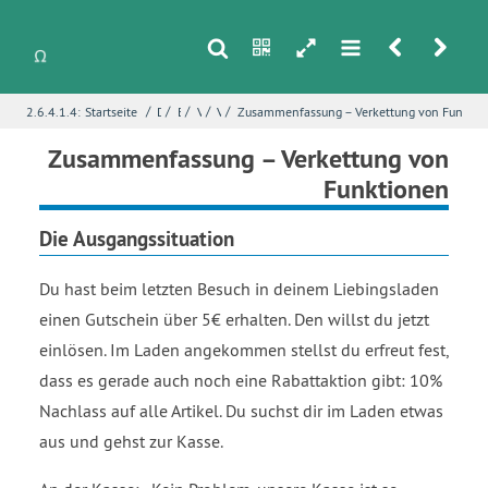
s
n
h
m
r
u
/
/
/
/
/
2.6.4.1.4:
Startseite
Differentialrechnung
Erweiterung des Ableitungskalküls
Verketten und Umkehren von Funktionen
Verkettung von Funktionen
Zusammenfassung – Verkettung von Funktio
i
Name
*
Zusammenfassung – Verkettung von
Funktionen
Die Ausgangssituation
E-Mail
*
Du hast beim letzten Besuch in deinem Liebingsladen
einen Gutschein über 5€ erhalten. Den willst du jetzt
Seite
*
einlösen. Im Laden angekommen stellst du erfreut fest,
dass es gerade auch noch eine Rabattaktion gibt: 10%
Nachlass auf alle Artikel. Du suchst dir im Laden etwas
Fehlerbeschreibung
*
aus und gehst zur Kasse.