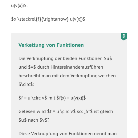
u(v(x))$.
$x \stackrel{f}{\rightarrow} u(v(x))$
Verkettung von Funktionen
Die Verknüpfung der beiden Funktionen $u$
und $v$ durch Hintereinanderausführen
beschreibt man mit dem Verknüpfungszeichen
$\circ$:
$f = u \circ v$ mit $f(x) = u(v(x))$
Gelesen wird $f = u \circ v$ so:
$f$ ist gleich
$u$ nach $v$
.
Diese Verknüpfung von Funktionen nennt man