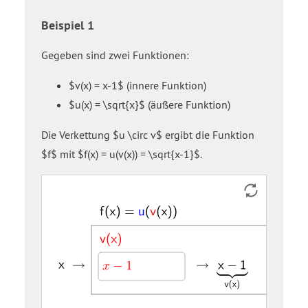
Beispiel 1
Gegeben sind zwei Funktionen:
$v(x) = x-1$ (innere Funktion)
$u(x) = \sqrt{x}$ (äußere Funktion)
Die Verkettung $u \circ v$ ergibt die Funktion
$f$ mit $f(x) = u(v(x)) = \sqrt{x-1}$.
Eingabefeld
Eingabefeld
x
close
close
→
→
→
→
v
u
f
Strecke
Strecke
Strecke
Strecke
u
v
brace
brace
open
open
open
g
h
i
p
open
open
under
under
parenthesis
parenthesis
parenthesis
parenthesis
parenthesis
x
start
x
x
x
x
x
minus
square
close
close
close
close
close
1
root
parenthesis
parenthesis
parenthesis
parenthesis
parenthesis
x
equals
equals
equals
minus
u