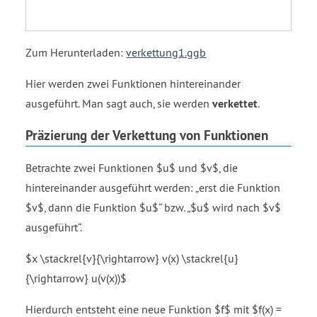
5
open
close
parenthesis
parenthesis
v
open
Zum Herunterladen:
verkettung1.ggb
parenthesis
x
Hier werden zwei Funktionen hintereinander
close
ausgeführt. Man sagt auch, sie werden
verkettet
.
parenthesis
close
Präzierung der Verkettung von Funktionen
parenthesis
Betrachte zwei Funktionen $u$ und $v$, die
hintereinander ausgeführt werden:
erst die Funktion
$v$, dann die Funktion $u$
bzw.
$u$ wird nach $v$
ausgeführt
.
$x \stackrel{v}{\rightarrow} v(x) \stackrel{u}
{\rightarrow} u(v(x))$
Hierdurch entsteht eine neue Funktion $f$ mit $f(x) =