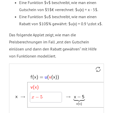
Eine Funktion $v$ beschreibt, wie man einen
Gutschein von $5$€ verrechnet: $u(x) = x - 5$.
Eine Funktion $u$ beschreibt, wie man einen
Rabatt von $10$% gewährt: $u(x) = 0.9 \cdot x$.
Das folgende Applet zeigt, wie man die
Preisberechnungen im Fall
erst den Gutschein
einlösen und dann den Rabatt gewähren
mit Hilfe
von Funktionen modelliert.
Eingabefeld
Eingabefeld
x
close
close
→
→
→
→
v
u
f
Strecke
Strecke
Strecke
Strecke
u
v
brace
brace
open
open
open
g
h
i
p
open
open
under
under
parenthesis
parenthesis
parenthesis
parenthesis
parenthesis
x
0.9
x
x
x
x
x
minus
open
close
close
close
close
close
5
parenthesis
parenthesis
parenthesis
parenthesis
parenthesis
parenthesis
x
equals
equals
equals
minus
u